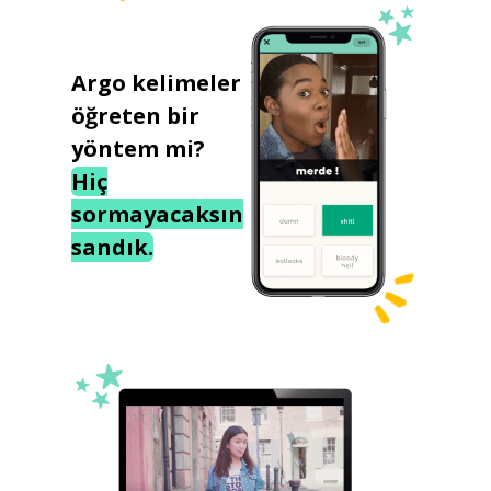
Argo kelimeler
öğreten bir
yöntem mi?
Hiç
sormayacaksın
sandık.