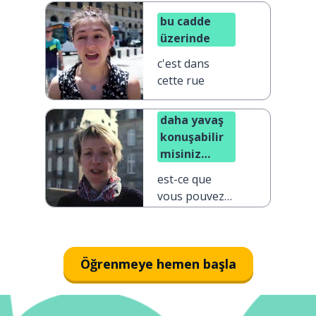
question ?
bu cadde
üzerinde
c'est dans
cette rue
daha yavaş
konuşabilir
misiniz
lütfen?
est-ce que
vous pouvez
parler plus
lentement s'il
vous plaît ?
Öğrenmeye hemen başla