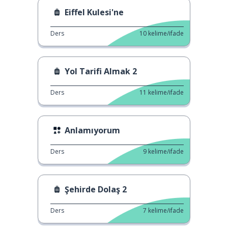
Eiffel Kulesi'ne
Ders
10
kelime/ifade
Yol Tarifi Almak 2
Ders
11
kelime/ifade
Anlamıyorum
Ders
9
kelime/ifade
Şehirde Dolaş 2
Ders
7
kelime/ifade