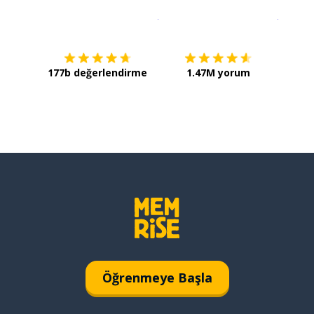
İndirmek için
App Store
Şimdi İ
177b değerlendirme
1.47M yorum
Öğrenmeye Başla