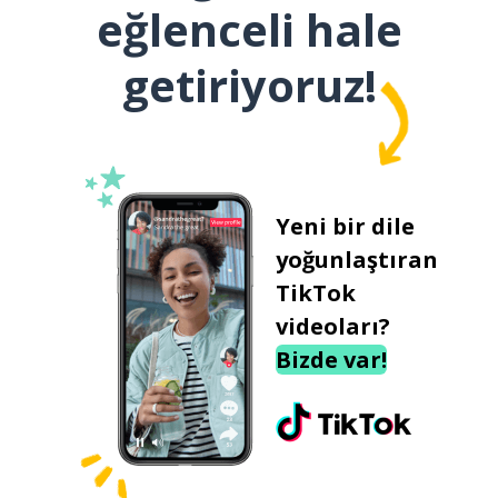
eğlenceli hale
getiriyoruz!
Yeni bir dile
yoğunlaştıran
TikTok
videoları?
Bizde var!