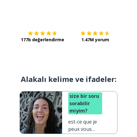
İndirmek için
App Store
Şimdi İ
177b değerlendirme
1.47M yorum
Alakalı kelime ve ifadeler:
size bir soru
sorabilir
miyim?
est-ce que je
peux vous
poser une