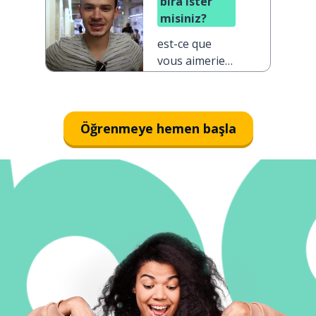
bira ister
misiniz?
est-ce que
vous aimeriez
plus de bière ?
Öğrenmeye hemen başla