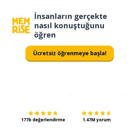
İnsanların gerçekte
nasıl konuştuğunu
öğren
Ücretsiz öğrenmeye başla!
İndirmek için
App Store
Şimdi İ
177b değerlendirme
1.47M yorum