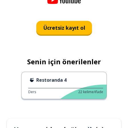
Ücretsiz kayıt ol
Senin için önerilenler
Restoranda 4
Ders
22
kelime/ifade