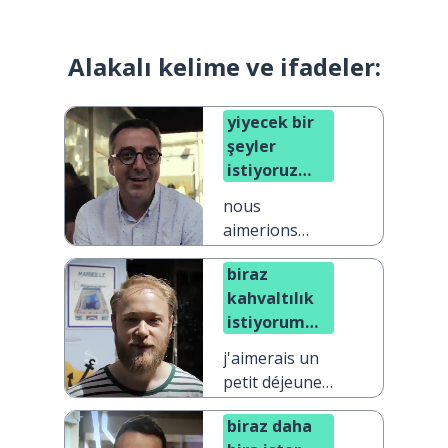
Alakalı kelime ve ifadeler:
yiyecek bir
şeyler
istiyoruz
lütfen
nous
aimerions
quelque chose
biraz
à manger s'il
kahvaltılık
vous plaît
istiyorum
lütfen
j'aimerais un
petit déjeuner
s'il vous plaît
biraz daha