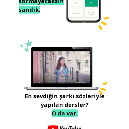
sormayacaksın
sandık.
En sevdiğin şarkı sözleriyle
yapılan dersler?
O da var.