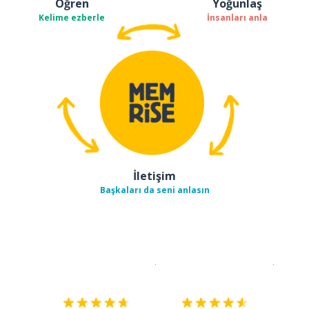
Öğren
Yoğunlaş
Kelime ezberle
İnsanları anla
İletişim
Başkaları da seni anlasın
İndirmek için
App Store
Şimdi İ