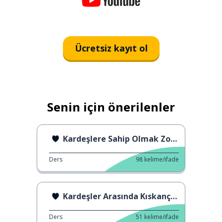
Ücretsiz kayıt ol
Senin için önerilenler
Kardeşlere Sahip Olmak Zordur.
Ders
98
kelime/ifade
Kardeşler Arasında Kıskançlık
Ders
51
kelime/ifade