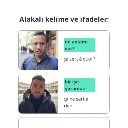
Alakalı kelime ve ifadeler:
ne anlamı
var?
ça sert à quoi ?
bir işe
yaramaz
ça ne sert à
rien