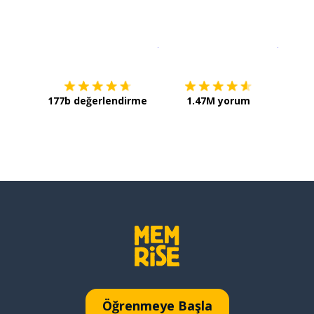
İndirmek için
App Store
Şimdi İ
177b değerlendirme
1.47M yorum
Öğrenmeye Başla