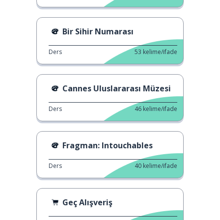
Bir Sihir Numarası
Ders
53
kelime/ifade
Cannes Uluslararası Müzesi
Ders
46
kelime/ifade
Fragman: Intouchables
Ders
40
kelime/ifade
Geç Alışveriş