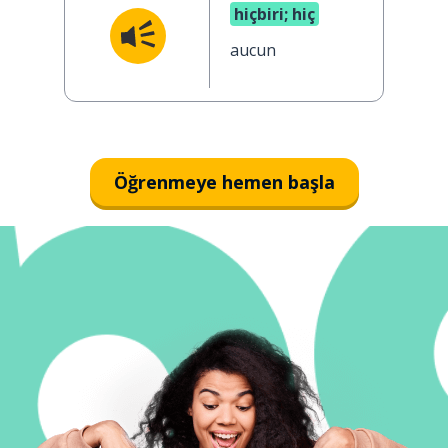
hiçbiri; hiç
aucun
Öğrenmeye hemen başla