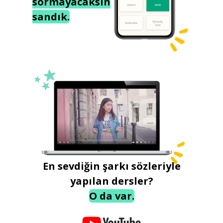
sormayacaksın
sandık.
En sevdiğin şarkı sözleriyle
yapılan dersler?
O da var.