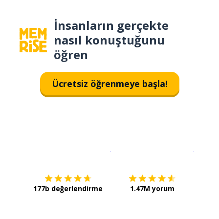
İnsanların gerçekte
nasıl konuştuğunu
öğren
Ücretsiz öğrenmeye başla!
İndirmek için
App Store
Şimdi İ
177b değerlendirme
1.47M yorum