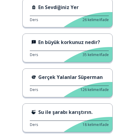
En Sevdiğiniz Yer
Ders
26
kelime/ifade
En büyük korkunuz nedir?
Ders
35
kelime/ifade
Gerçek Yalanlar Süperman
Ders
126
kelime/ifade
Su ile şarabı karıştırın.
Ders
18
kelime/ifade