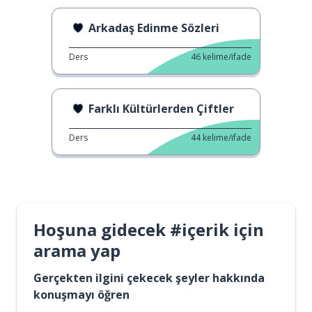
Arkadaş Edinme Sözleri
Ders
46
kelime/ifade
Farklı Kültürlerden Çiftler
Ders
44
kelime/ifade
Hoşuna gidecek #içerik için
arama yap
Gerçekten ilgini çekecek şeyler hakkında
konuşmayı öğren