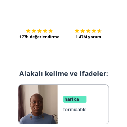
İndirmek için
App Store
Şimdi İ
177b değerlendirme
1.47M yorum
Alakalı kelime ve ifadeler:
harika
formidable