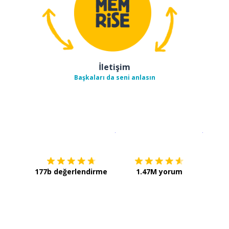
İletişim
Başkaları da seni anlasın
İndirmek için
App Store
Şimdi İ
177b değerlendirme
1.47M yorum