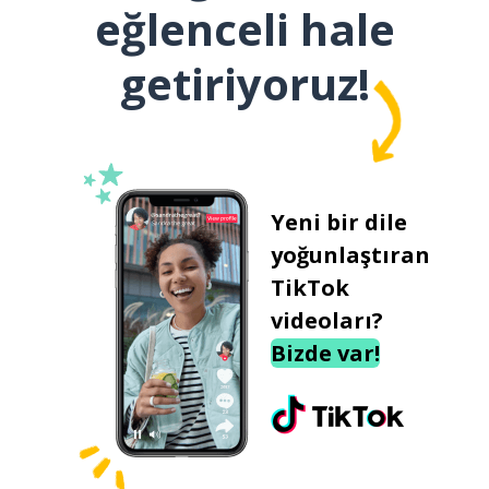
eğlenceli hale
getiriyoruz!
Yeni bir dile
yoğunlaştıran
TikTok
videoları?
Bizde var!