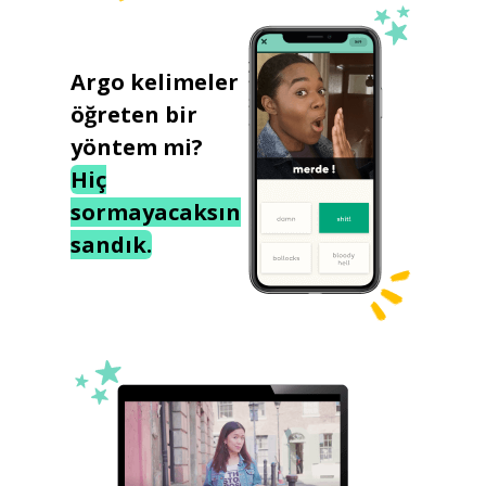
Argo kelimeler
öğreten bir
yöntem mi?
Hiç
sormayacaksın
sandık.