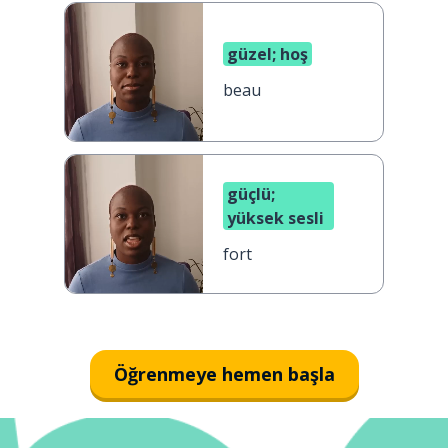
güzel; hoş
beau
güçlü;
yüksek sesli
fort
Öğrenmeye hemen başla