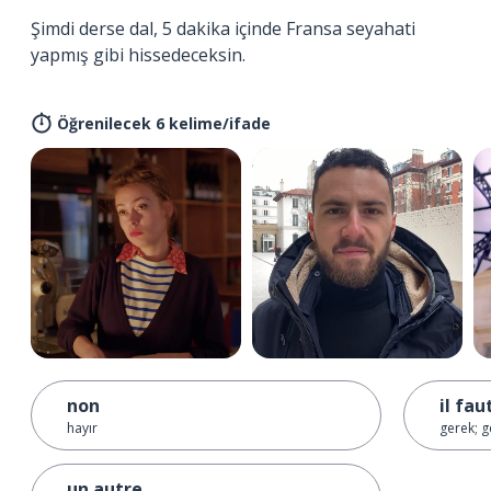
Şimdi derse dal, 5 dakika içinde Fransa seyahati
yapmış gibi hissedeceksin.
Öğrenilecek 6 kelime/ifade
non
il fau
hayır
gerek; g
un autre