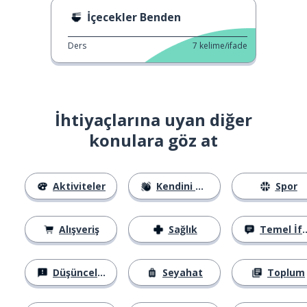
İçecekler Benden
Ders
7
kelime/ifade
İhtiyaçlarına uyan diğer
konulara göz at
Aktiviteler
Kendini Tanıtma
Spor
Alışveriş
Sağlık
Temel İfadeler
Düşünceler
Seyahat
Toplum