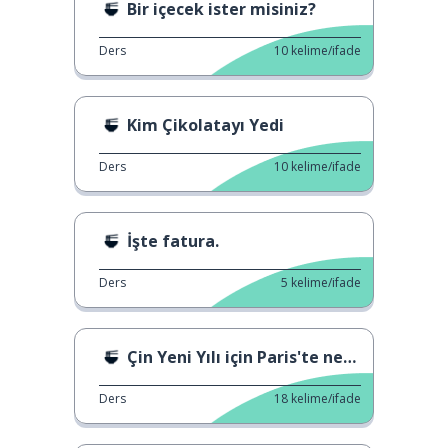
Bir içecek ister misiniz?
Ders
10
kelime/ifade
Kim Çikolatayı Yedi
Ders
10
kelime/ifade
İşte fatura.
Ders
5
kelime/ifade
Çin Yeni Yılı için Paris'te nerede yemek yenebilir
Ders
18
kelime/ifade