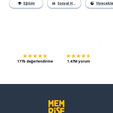
Eğitim
Sosyal Hayat
Yiyecekle
İndirmek için
App Store
Şimdi İ
177b değerlendirme
1.47M yorum