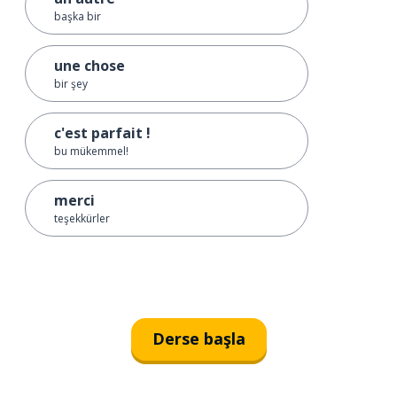
başka bir
une chose
bir şey
c'est parfait !
bu mükemmel!
merci
teşekkürler
Derse başla