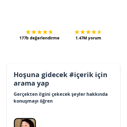
İndirmek için
App Store
Şimdi İ
177b değerlendirme
1.47M yorum
Hoşuna gidecek #içerik için
arama yap
Gerçekten ilgini çekecek şeyler hakkında
konuşmayı öğren