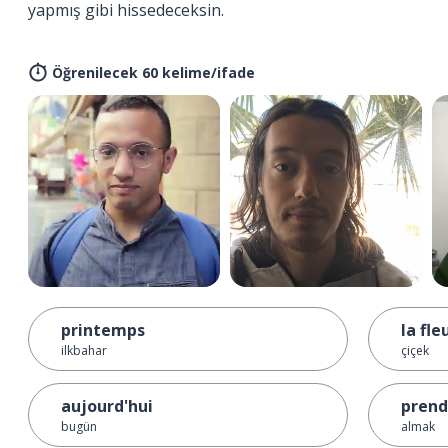
yapmış gibi hissedeceksin.
Öğrenilecek 60 kelime/ifade
printemps
la fle
ilkbahar
çiçek
aujourd'hui
prend
bugün
almak