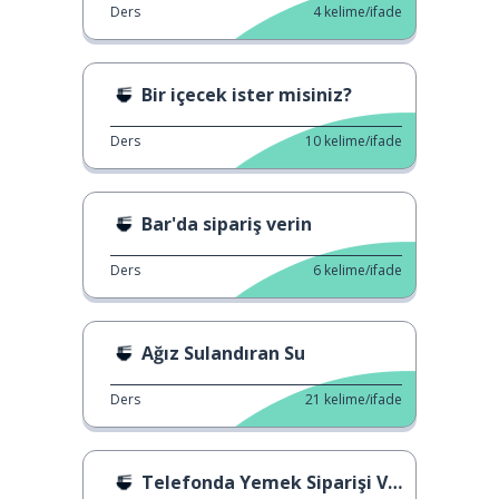
Ders
4
kelime/ifade
Bir içecek ister misiniz?
Ders
10
kelime/ifade
Bar'da sipariş verin
Ders
6
kelime/ifade
Ağız Sulandıran Su
Ders
21
kelime/ifade
Telefonda Yemek Siparişi Verme