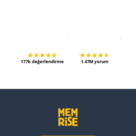
İndirmek için
App Store
Şimdi İ
177b değerlendirme
1.47M yorum