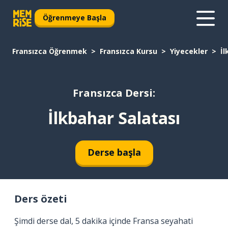
Öğrenmeye Başla
Fransızca Öğrenmek
Fransızca Kursu
Yiyecekler
İl
Fransızca Dersi:
İlkbahar Salatası
Derse başla
Ders özeti
Şimdi derse dal, 5 dakika içinde Fransa seyahati