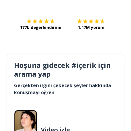
İndirmek için
App Store
Şimdi İ
177b değerlendirme
1.47M yorum
Hoşuna gidecek #içerik için
arama yap
Gerçekten ilgini çekecek şeyler hakkında
konuşmayı öğren
Video izle