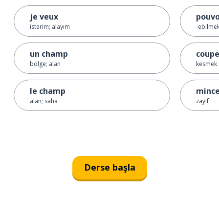
je veux
pouvo
isterim; alayım
-ebilmek;
un champ
coupe
bölge; alan
kesmek
le champ
minc
alan; saha
zayıf
Derse başla