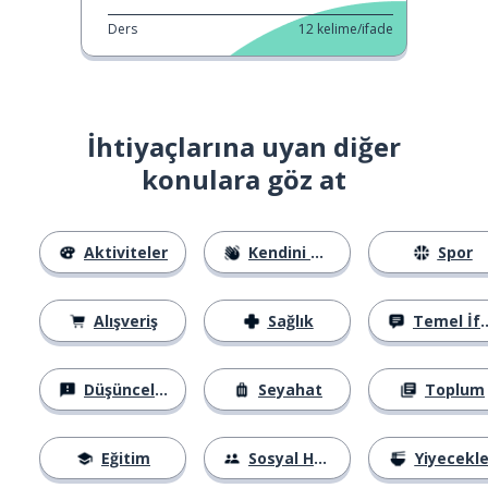
Ders
12
kelime/ifade
İhtiyaçlarına uyan diğer
konulara göz at
Aktiviteler
Kendini Tanıtma
Spor
Alışveriş
Sağlık
Temel İfadeler
Düşünceler
Seyahat
Toplum
Eğitim
Sosyal Hayat
Yiyecekle