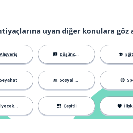
htiyaçlarına uyan diğer konulara göz 
Alışveriş
Düşünceler
Eği
Seyahat
Sosyal Hayat
Sp
iyecekler
Çeşitli
İlişk