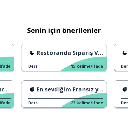
Senin için önerilenler
Restoranda Sipariş Vermenin 3 Yolu 1
ifade
Ders
15
kelime/ifade
Der
n.
En sevdiğim Fransız yemeği
ifade
Ders
23
kelime/ifade
Der