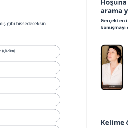
Hoşuna 
arama 
Gerçekten i
mış gibi hissedeceksin.
konuşmayı 
e (çözüm)
Kelime 