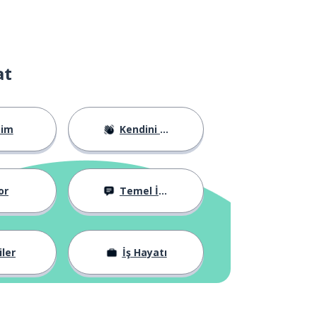
at
tim
Kendini Tanıtma
or
Temel İfadeler
iler
İş Hayatı