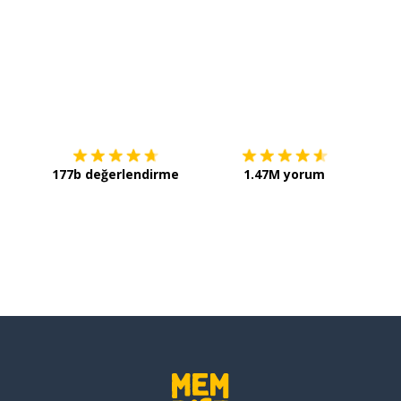
İndirmek için
App Store
Şimdi 
177b değerlendirme
1.47M yorum