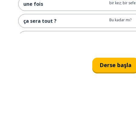
bir kez; bir sefe
une fois
Bu kadar mı?
ça sera tout ?
aynısından, lütf
la même chose, s'il vous plaît
patates kızartm
les frites
Derse başla
domuz eti
le porc