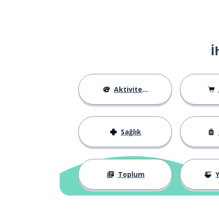
İ
Aktiviteler
Sağlık
Toplum
Y