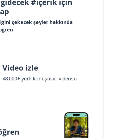
gidecek #içerik için
yap
lgini çekecek şeyler hakkında
öğren
Video izle
48.000+ yerli konuşmacı videosu
öğren