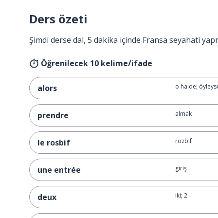
Ders özeti
Şimdi derse dal, 5 dakika içinde Fransa seyahati yap
Öğrenilecek 10 kelime/ifade
o halde; öyleys
alors
almak
prendre
rozbif
le rosbif
giriş
une entrée
iki; 2
deux