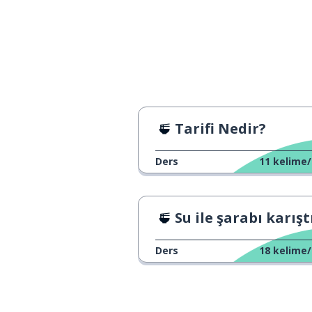
Tarifi Nedir?
Ders
11
kelime/
Su ile şarabı karıştırı
Ders
18
kelime/