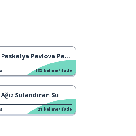
Paskalya Pavlova Pastası
s
135
kelime/ifade
Ağız Sulandıran Su
s
21
kelime/ifade