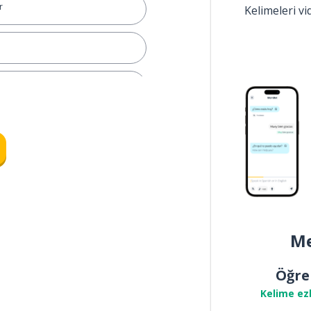
r
Kelimeleri v
en
ası
Me
Öğre
Kelime ez