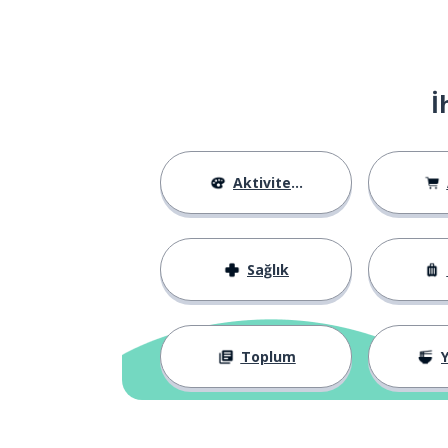
İ
Aktiviteler
Sağlık
Toplum
Y