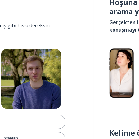
Hoşuna 
arama 
Gerçekten i
mış gibi hissedeceksin.
konuşmayı 
Kelime 
 (insanlar)