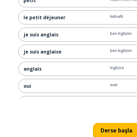
petit
kahvaltı
le petit déjeuner
ben İngilizim
je suis anglais
ben İngilizim
je suis anglaise
İngilizce
anglais
evet
oui
doğru
c'est vrai
doğru
vrai
Derse başla