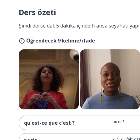
Ders özeti
Şimdi derse dal, 5 dakika içinde Fransa seyahati yap
Öğrenilecek 9 kelime/ifade
bu ne?
qu'est-ce que c'est ?
küçük; ufak; kısa