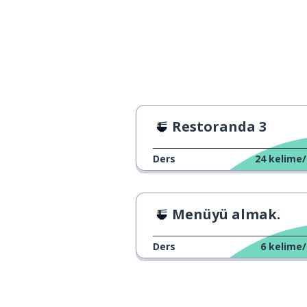
Restoranda 3
Ders
24
kelime/
Menüyü almak.
Ders
6
kelime/