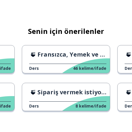
Senin için önerilenler
Fransızca, Yemek ve Sanat
ifade
Ders
46
kelime/ifade
Der
Sipariş vermek istiyorum.
ifade
Ders
8
kelime/ifade
Der