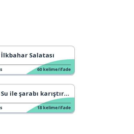
İlkbahar Salatası
s
60
kelime/ifade
Su ile şarabı karıştırın.
s
18
kelime/ifade