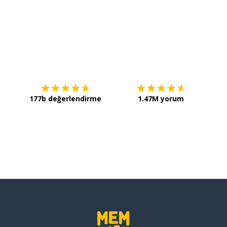
İndirmek için
App Store
Şimdi 
177b değerlendirme
1.47M yorum