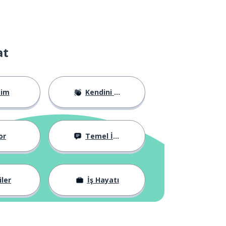
at
tim
Kendini Tanıtma
or
Temel İfadeler
iler
İş Hayatı