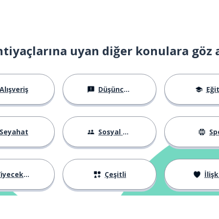
htiyaçlarına uyan diğer konulara göz 
Alışveriş
Düşünceler
Eği
Seyahat
Sosyal Hayat
Sp
iyecekler
Çeşitli
İlişk