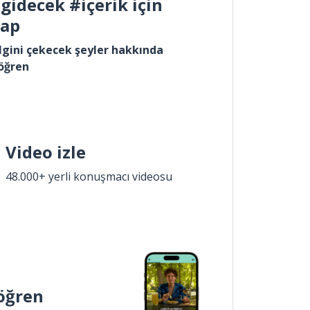
gidecek #içerik için
yap
lgini çekecek şeyler hakkında
öğren
Video izle
48.000+ yerli konuşmacı videosu
öğren