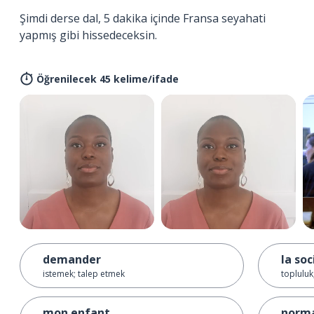
Şimdi derse dal, 5 dakika içinde Fransa seyahati
yapmış gibi hissedeceksin.
Öğrenilecek 45 kelime/ifade
demander
la soc
istemek; talep etmek
topluluk
mon enfant
norm