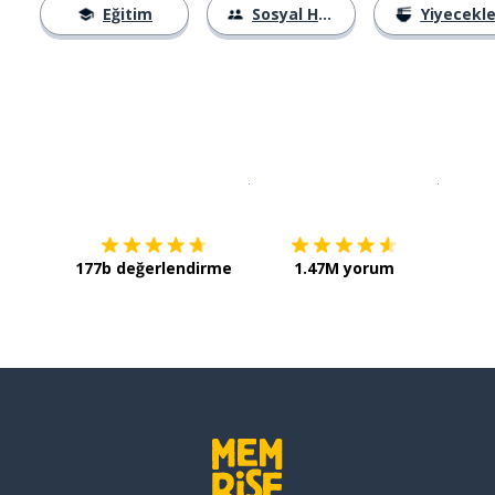
Eğitim
Sosyal Hayat
Yiyecekle
İndirmek için
App Store
Şimdi İ
177b değerlendirme
1.47M yorum