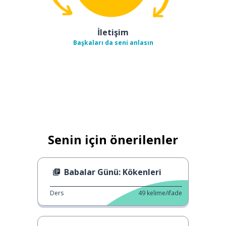
İletişim
Başkaları da seni anlasın
Senin için önerilenler
Babalar Günü: Kökenleri
Ders
49
kelime/ifade