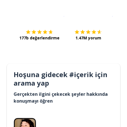
İndirmek için
App Store
Şimdi İ
177b değerlendirme
1.47M yorum
Hoşuna gidecek #içerik için
arama yap
Gerçekten ilgini çekecek şeyler hakkında
konuşmayı öğren