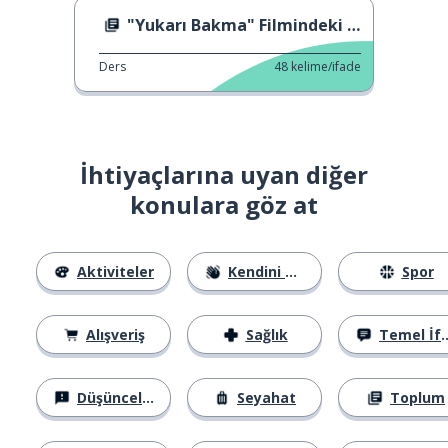
"Yukarı Bakma" Filmindeki Mesaj
Ders
48
kelime/ifade
İhtiyaçlarına uyan diğer
konulara göz at
Aktiviteler
Kendini Tanıtma
Spor
Alışveriş
Sağlık
Temel İfadeler
Düşünceler
Seyahat
Toplum