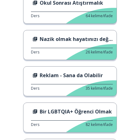
Okul Sonrası Atıştırmalık
Ders
64
kelime/ifade
Nazik olmak hayatınızı değiştirir.
Ders
26
kelime/ifade
Reklam - Sana da Olabilir
Ders
35
kelime/ifade
Bir LGBTQIA+ Öğrenci Olmak
Ders
82
kelime/ifade