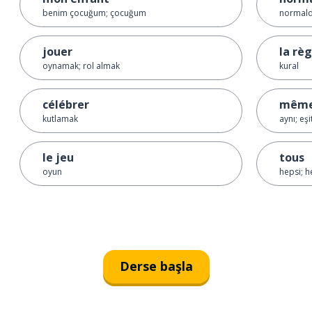
benim çocuğum; çocuğum
normal
jouer
la règ
oynamak; rol almak
kural
célébrer
mêm
kutlamak
aynı; eşi
le jeu
tous
oyun
hepsi; h
Derse başla