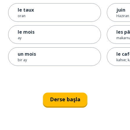
le taux
juin
oran
Haziran
le mois
les p
ay
makarn
un mois
le ca
bir ay
kahve; k
Derse başla