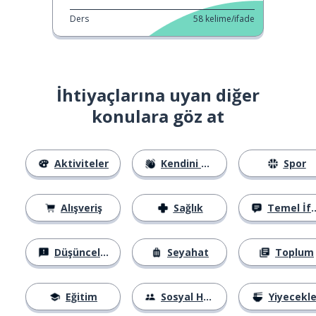
Ders
58
kelime/ifade
İhtiyaçlarına uyan diğer
konulara göz at
Aktiviteler
Kendini Tanıtma
Spor
Alışveriş
Sağlık
Temel İfadeler
Düşünceler
Seyahat
Toplum
Eğitim
Sosyal Hayat
Yiyecekle