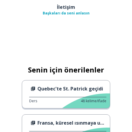
İletişim
Başkaları da seni anlasın
Senin için önerilenler
Quebec'te St. Patrick geçidi
Ders
48
kelime/ifade
Fransa, küresel ısınmaya uyum sağlıyor