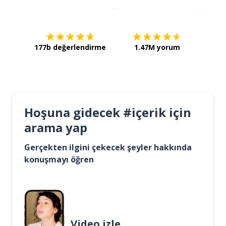
İndirmek için
App Store
Şimdi İ
177b değerlendirme
1.47M yorum
Hoşuna gidecek #içerik için
arama yap
Gerçekten ilgini çekecek şeyler hakkında
konuşmayı öğren
Video izle