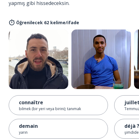
yapmış gibi hissedeceksin.
Öğrenilecek 62 kelime/ifade
connaître
juille
bilmek (bir yeri veya birini); tanımak
Temmu
demain
déjà 
yarın
şimdide