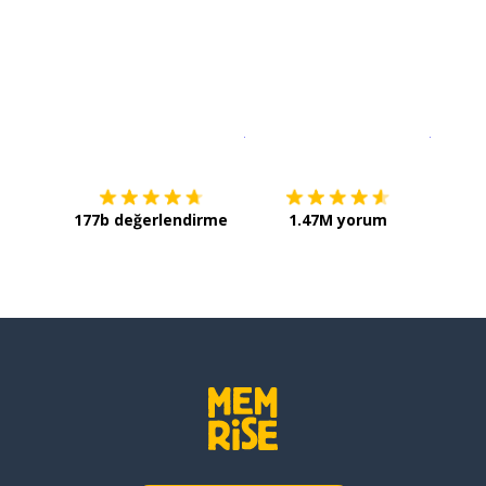
İndirmek için
App Store
Şimdi İ
177b değerlendirme
1.47M yorum