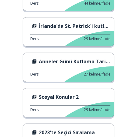
Ders
44
kelime/ifade
İrlanda'da St. Patrick'i kutlama
Ders
29
kelime/ifade
Anneler Günü Kutlama Tarihleri
Ders
27
kelime/ifade
Sosyal Konular 2
Ders
29
kelime/ifade
2023'te Seçici Sıralama