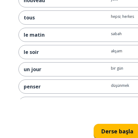
nouveau
hepsi; herkes
tous
sabah
le matin
akşam
le soir
bir gün
un jour
düşünmek
penser
-den beri; -dir (
depuis
yaşam
la vie
Derse başla
daire; apartma