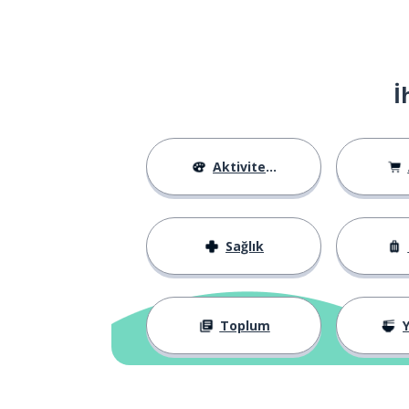
poster
çok
beaucoup de
İ
ofis; sıra
le bureau
masa; büro; ofi
un bureau
Aktiviteler
hediyelik eşya; 
le souvenir
Sağlık
gelmek
venir
koymak; serme
poser
Toplum
Y
soru
la question
hepsi bu