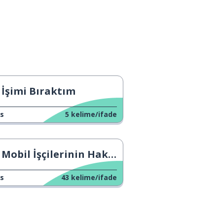
İşimi Bıraktım
s
5
kelime/ifade
Mobil İşçilerinin Hakları
s
43
kelime/ifade