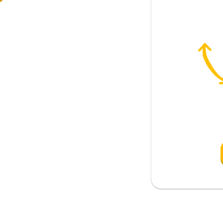
anırım; bence
sli