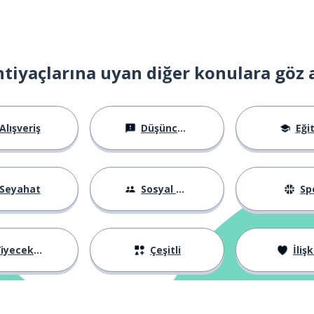
htiyaçlarına uyan diğer konulara göz 
s
Alışveriş
Düşünceler
Eği
hatıra
Seyahat
Sosyal Hayat
Sp
k; poz vermek
iyecekler
Çeşitli
İlişk