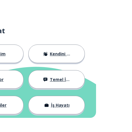
at
tim
Kendini Tanıtma
or
Temel İfadeler
iler
İş Hayatı