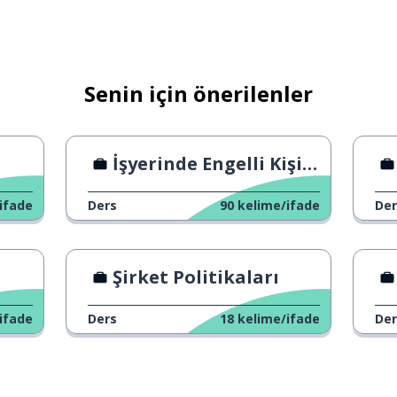
Senin için önerilenler
 sevmek; hoşlanmak
İşyerinde Engelli Kişiler
 (insanlar)
ifade
Ders
90
kelime/ifade
Der
Şirket Politikaları
ifade
Ders
18
kelime/ifade
Der
k
 gönderi paylaşmak