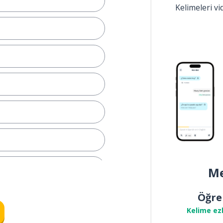
Kelimeleri v
dür)
Me
Öğre
Kelime ez
n