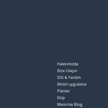
le jour
bırakmak; salm
laisser
acı
amer
gerçek
le fait
özlemek
manquer
Hakkımızda
bu yüzden...
du coup ...
Bize Ulaşın
SSS & Yardım
tamamlamak; b
terminer
Mobil uygulama
Planlar
sonra
plus tard
Ekip
Memrise Blog
yapıyorum