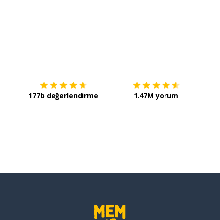
 şey
İndirmek için
App Store
Şimdi 
ten
177b değerlendirme
1.47M yorum
; çünkü