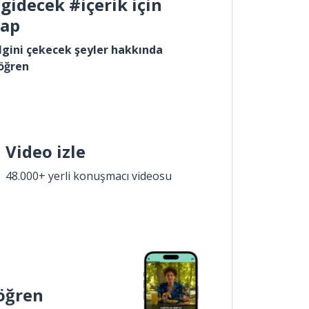
gidecek #içerik için
yap
lgini çekecek şeyler hakkında
öğren
Video izle
48.000+ yerli konuşmacı videosu
öğren