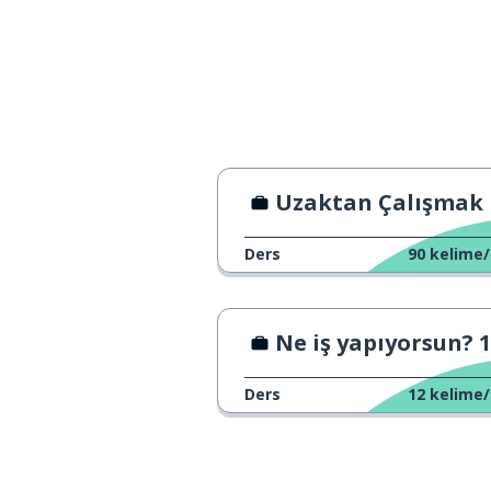
se rappeler
severim
j'aime
sevmek; birini
aimer
ne zaman?
quand ?
Uzaktan Çalışmak
küçük; ufak; kısa
petit
Ders
90
kelime/
alan; saha
le champ
Ne iş yapıyorsun? 1
doğa
la nature
Ders
12
kelime/
iş; meslek; eme
le travail
ileti bırakmak;