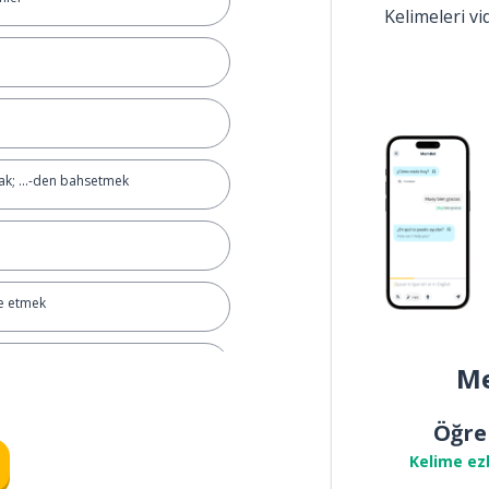
Kelimeleri v
ak; ...-den bahsetmek
e etmek
Me
Öğre
Kelime ez