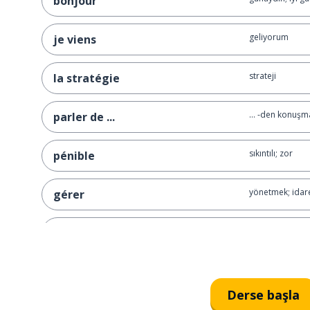
bonjour
geliyorum
je viens
strateji
la stratégie
... -den konuşm
parler de ...
sıkıntılı; zor
pénible
yönetmek; idar
gérer
ile
avec
genellikle
généralement
Derse başla
çok