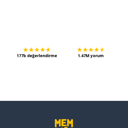
İndirmek için
App Store
Şimdi 
177b değerlendirme
1.47M yorum
e