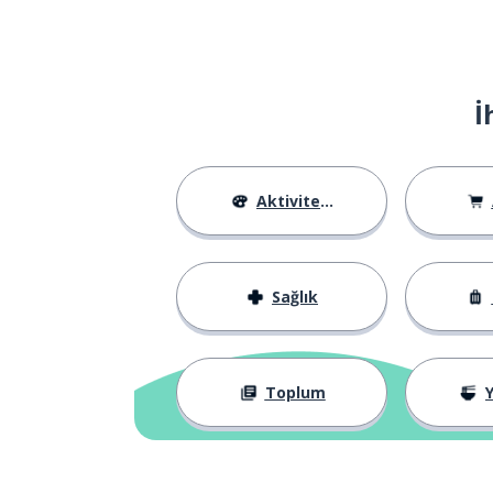
l'endroit
özel; belirli
particulier
İ
koymak; yerleş
mettre
de (ayrıca)
aussi
Aktiviteler
çünkü
parce que
Sağlık
ayrıca; aynı z
en plus ...
bazen
parfois
Toplum
Y
tüm; bütün; her
tout
gece