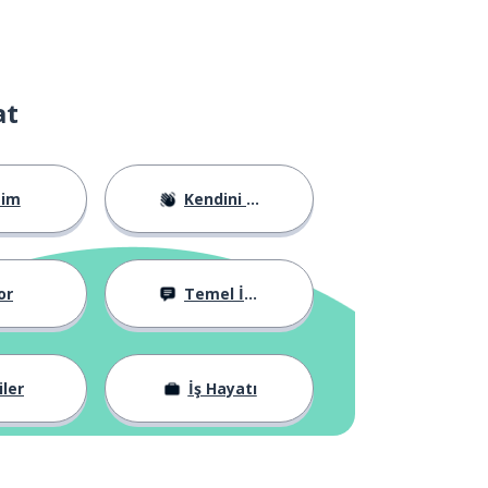
at
tim
Kendini Tanıtma
or
Temel İfadeler
iler
İş Hayatı