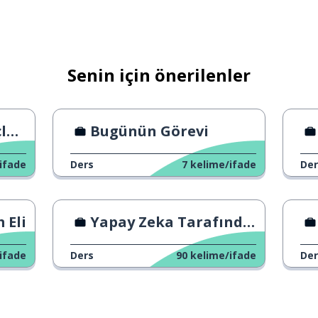
Senin için önerilenler
rı
Bugünün Görevi
ifade
Ders
7
kelime/ifade
Der
 Eli
Yapay Zeka Tarafından Değiştirilemeyen İşler
ifade
Ders
90
kelime/ifade
Der
; çünkü