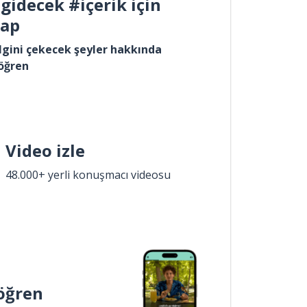
gidecek #içerik için
yap
lgini çekecek şeyler hakkında
öğren
Video izle
48.000+ yerli konuşmacı videosu
öğren