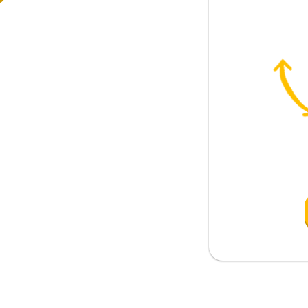
li
inden öte
asın