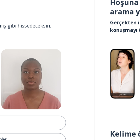
Hoşuna 
arama 
Gerçekten i
mış gibi hissedeceksin.
konuşmayı 
Kelime 
nler