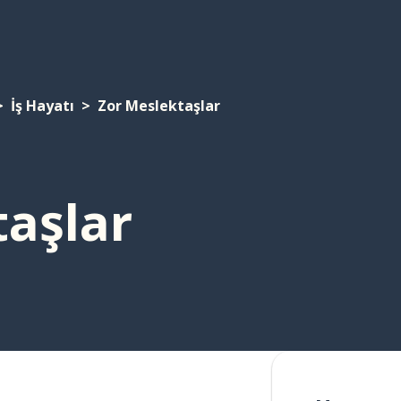
İş Hayatı
Zor Meslektaşlar
taşlar