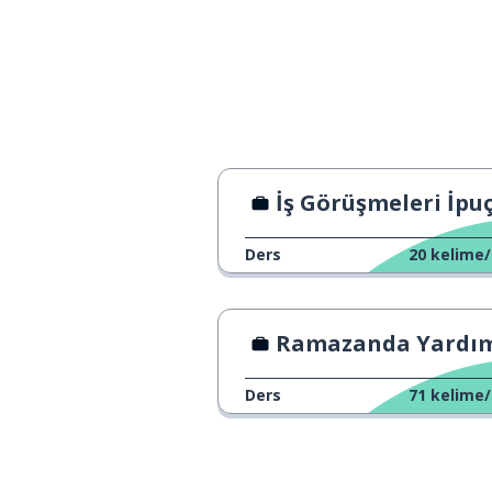
rapidement
birinci; 1.
premier
yazmak
écrire
önemli
important
İş Görüşmeleri İpuçla
nasıl?
comment ?
Ders
20
kelime/
tutmak
garder
Ramazanda Yardım
hepsi; herkes
tous
Ders
71
kelime/
bu yüzden; yani
donc
yer