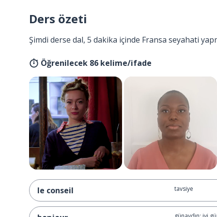
Ders özeti
Şimdi derse dal, 5 dakika içinde Fransa seyahati yap
Öğrenilecek 86 kelime/ifade
tavsiye
le conseil
günaydın; iyi gü