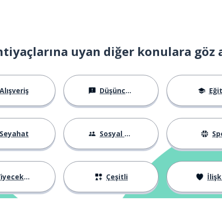
htiyaçlarına uyan diğer konulara göz 
tirmek
Alışveriş
Düşünceler
Eği
Seyahat
Sosyal Hayat
Sp
amanda
iyecekler
Çeşitli
İlişk
 şey