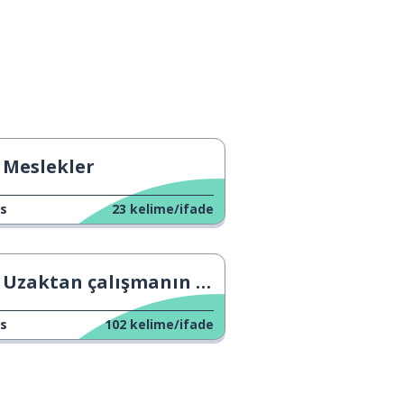
Meslekler
s
23
kelime/ifade
Uzaktan çalışmanın genelleştirilmesi
s
102
kelime/ifade