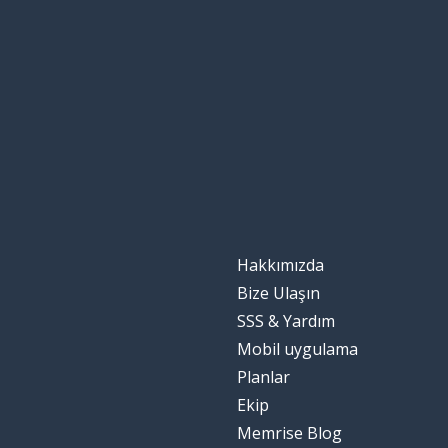
plutôt
söz
le mot
adam; tip
le type
konuşma; söylev
le discours
giymek; taşıma
porter
Hakkımızda
bir terslik mi v
ça ne va pas ?
Bize Ulaşın
SSS & Yardım
çok fazla
trop
Mobil uygulama
Planlar
saymak
compter
Ekip
Memrise Blog
şimdi; şu an