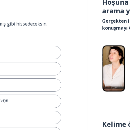
Hoşuna 
arama 
Gerçekten i
mış gibi hissedeceksin.
konuşmayı 
eveyn
Kelime 