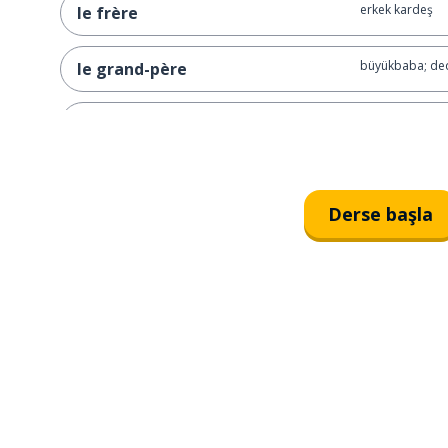
erkek kardeş
le frère
büyükbaba; de
le grand-père
büyükanne
la grand-mère
büyük anne-ba
les grands-parents
Derse başla
erkek çocuk
le garçon
oğul
le fils
kız çocuk; kız
la fille
amca; dayı
l'oncle