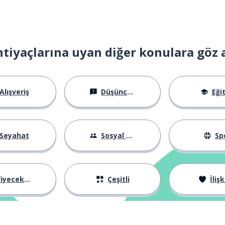
htiyaçlarına uyan diğer konulara göz 
Alışveriş
Düşünceler
Eği
Seyahat
Sosyal Hayat
Sp
iyecekler
Çeşitli
İlişk