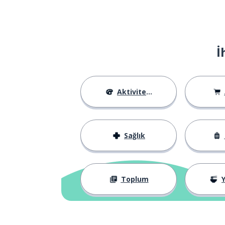
İ
Aktiviteler
Sağlık
Toplum
Y