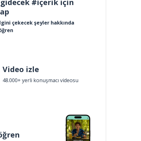
gidecek #içerik için
yap
lgini çekecek şeyler hakkında
öğren
Video izle
48.000+ yerli konuşmacı videosu
öğren