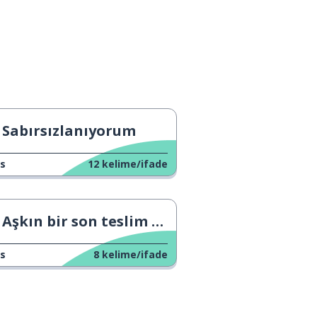
Sabırsızlanıyorum
s
12
kelime/ifade
Aşkın bir son teslim tarihi yoktur.
s
8
kelime/ifade