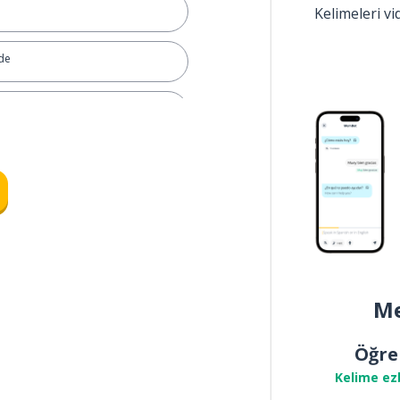
Kelimeleri v
de
ba
Me
Öğre
Kelime ez