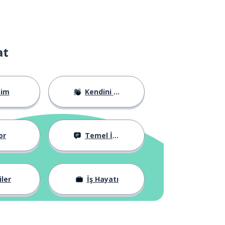
at
tim
Kendini Tanıtma
or
Temel İfadeler
iler
İş Hayatı