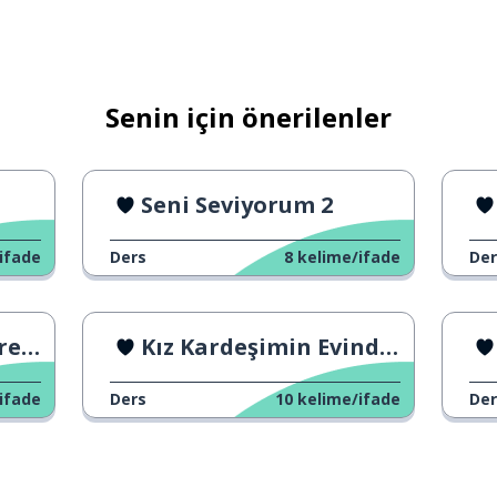
Senin için önerilenler
Seni Seviyorum 2
ifade
Ders
8
kelime/ifade
Der
mi?
Kız Kardeşimin Evinde Akşam Yemeği
ifade
Ders
10
kelime/ifade
Der