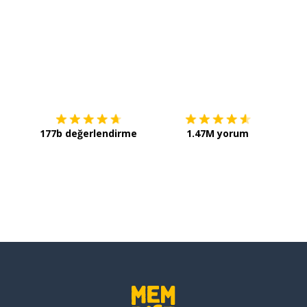
İndirmek için
App Store
Şimdi 
177b değerlendirme
1.47M yorum