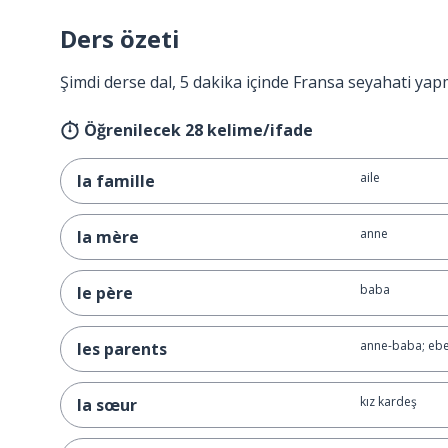
Ders özeti
Şimdi derse dal, 5 dakika içinde Fransa seyahati yap
Öğrenilecek 28 kelime/ifade
aile
la famille
anne
la mère
baba
le père
anne-baba; eb
les parents
kız kardeş
la sœur