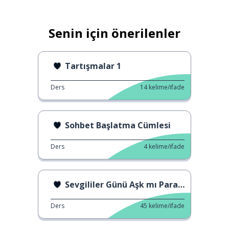
Senin için önerilenler
Tartışmalar 1
Ders
14
kelime/ifade
Sohbet Başlatma Cümlesi
Ders
4
kelime/ifade
Sevgililer Günü Aşk mı Para mı İle İlgili?
Ders
45
kelime/ifade