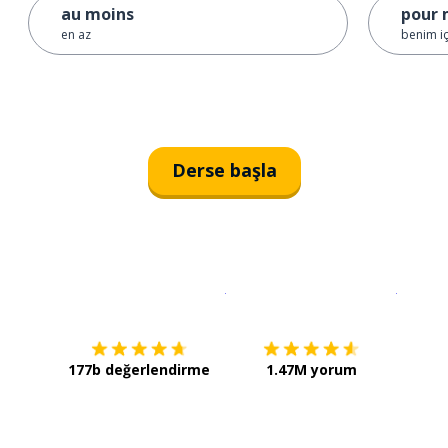
au moins
pour 
en az
benim iç
Derse başla
İndirmek için
App Store
Şimdi İ
177b değerlendirme
1.47M yorum