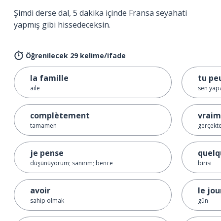
Şimdi derse dal, 5 dakika içinde Fransa seyahati
yapmış gibi hissedeceksin.
Öğrenilecek 29 kelime/ifade
la famille
tu pe
aile
sen yapa
complètement
vraim
tamamen
gerçekt
je pense
quelq
düşünüyorum; sanırım; bence
birisi
avoir
le jou
sahip olmak
gün