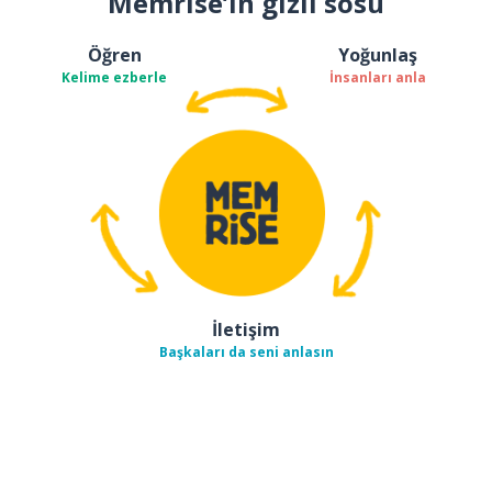
Memrise’ın gizli sosu
Öğren
Yoğunlaş
Kelime ezberle
İnsanları anla
İletişim
Başkaları da seni anlasın