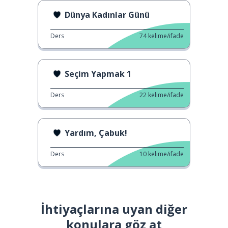
Dünya Kadınlar Günü
Ders
74
kelime/ifade
Seçim Yapmak 1
Ders
22
kelime/ifade
Yardım, Çabuk!
Ders
10
kelime/ifade
İhtiyaçlarına uyan diğer
konulara göz at