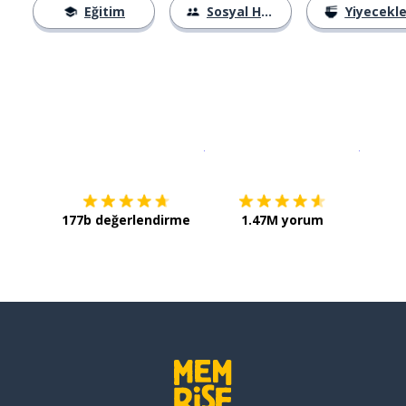
Eğitim
Sosyal Hayat
Yiyecekle
İndirmek için
App Store
Şimdi İ
177b değerlendirme
1.47M yorum