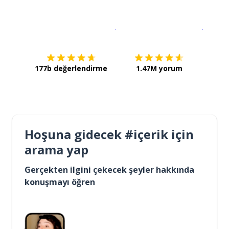
İndirmek için
App Store
Şimdi İ
177b değerlendirme
1.47M yorum
Hoşuna gidecek #içerik için
arama yap
Gerçekten ilgini çekecek şeyler hakkında
konuşmayı öğren