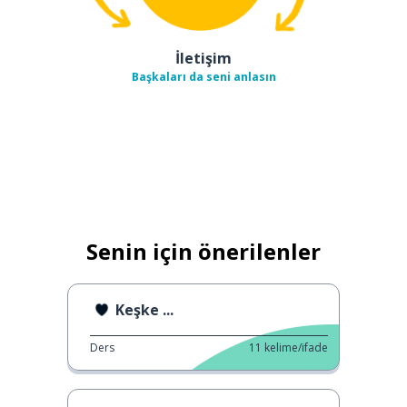
İletişim
Başkaları da seni anlasın
Senin için önerilenler
Keşke ...
Ders
11
kelime/ifade