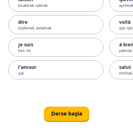
bırakmak; salmak
ayrılma
dire
voilà
söylemek; anlatmak
işte; iş
je suis
à bien
ben -im
yakında
l'amour
salut
aşk
merhaba
Derse başla