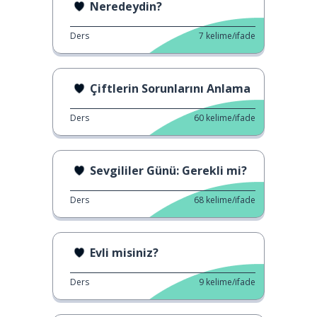
Neredeydin?
Ders
7
kelime/ifade
Çiftlerin Sorunlarını Anlama
Ders
60
kelime/ifade
Sevgililer Günü: Gerekli mi?
Ders
68
kelime/ifade
Evli misiniz?
Ders
9
kelime/ifade