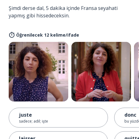
Şimdi derse dal, 5 dakika içinde Fransa seyahati
yapmış gibi hissedeceksin.
Öğrenilecek 12 kelime/ifade
juste
donc
sadece; adil; işte
bu yüzde
laisser
quitt