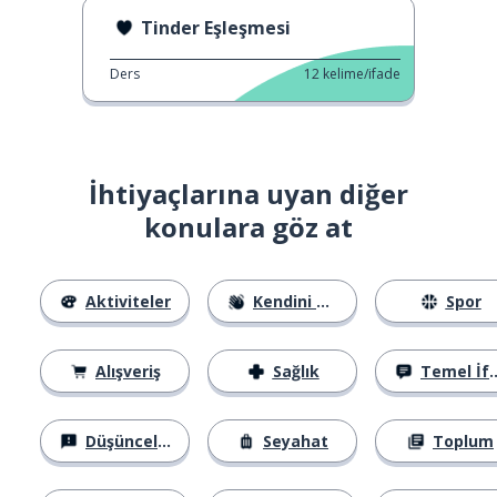
Tinder Eşleşmesi
Ders
12
kelime/ifade
İhtiyaçlarına uyan diğer
konulara göz at
Aktiviteler
Kendini Tanıtma
Spor
Alışveriş
Sağlık
Temel İfadeler
Düşünceler
Seyahat
Toplum