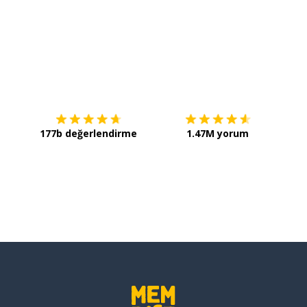
İndirmek için
App Store
Şimdi 
177b değerlendirme
1.47M yorum