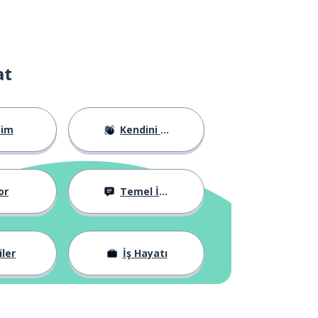
at
tim
Kendini Tanıtma
or
Temel İfadeler
iler
İş Hayatı