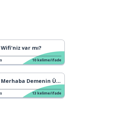
Wifi'niz var mı?
s
10
kelime/ifade
Merhaba Demenin Üç Yolu 1
s
13
kelime/ifade