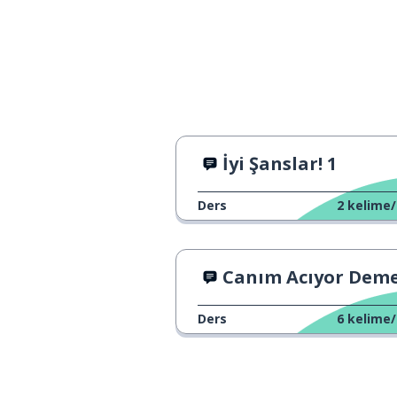
İyi Şanslar! 1
Ders
2
kelime/
Canım Acıyor Demenin 3 Y
Ders
6
kelime/