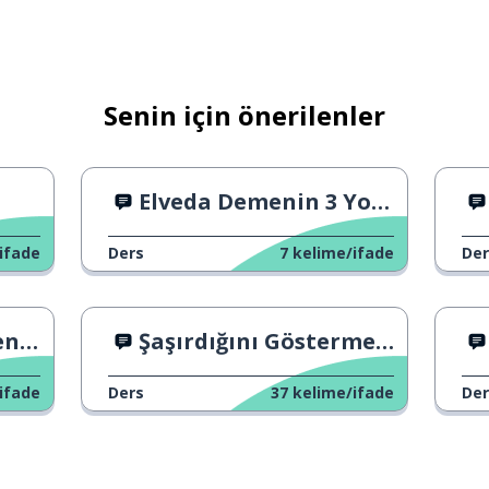
Senin için önerilenler
Elveda Demenin 3 Yolu 2
ifade
Ders
7
kelime/ifade
Der
olu
Şaşırdığını Göstermenin Üç Yolu
ifade
Ders
37
kelime/ifade
Der