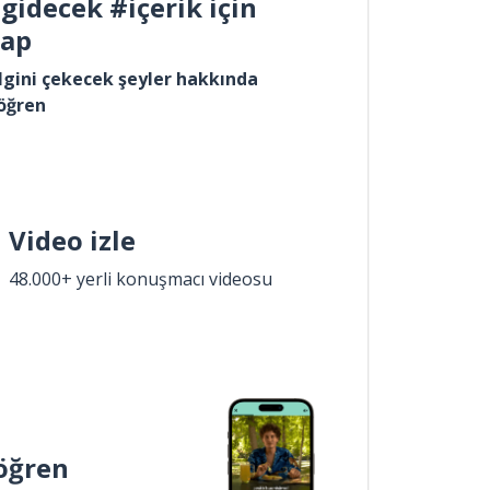
gidecek #içerik için
yap
lgini çekecek şeyler hakkında
öğren
Video izle
48.000+ yerli konuşmacı videosu
öğren