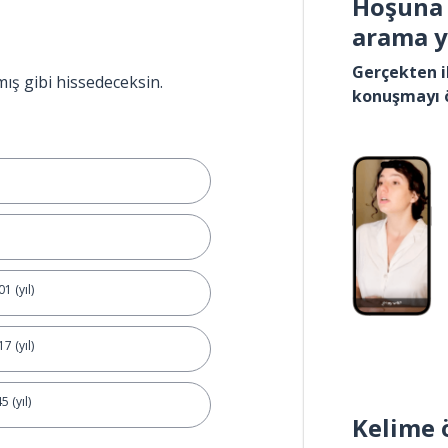
Hoşuna 
arama 
Gerçekten i
mış gibi hissedeceksin.
konuşmayı 
1 (yıl)
7 (yıl)
5 (yıl)
Kelime 