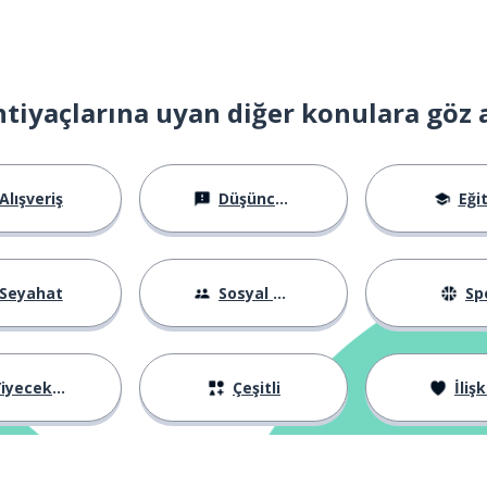
htiyaçlarına uyan diğer konulara göz 
Alışveriş
Düşünceler
Eği
Seyahat
Sosyal Hayat
Sp
iyecekler
Çeşitli
İlişk