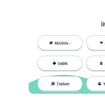
İ
Aktiviteler
Sağlık
Toplum
Y