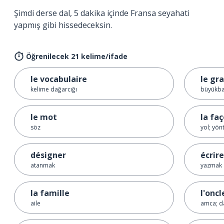
Şimdi derse dal, 5 dakika içinde Fransa seyahati
yapmış gibi hissedeceksin.
Öğrenilecek 21 kelime/ifade
le vocabulaire
le gr
kelime dağarcığı
büyükba
le mot
la fa
söz
yol; yö
désigner
écrire
atanmak
yazmak
la famille
l'oncl
aile
amca; d