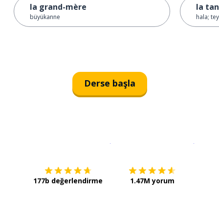
la grand-mère
la ta
büyükanne
hala; te
Derse başla
İndirmek için
App Store
Şimdi İ
177b değerlendirme
1.47M yorum