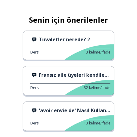
Senin için önerilenler
Tuvaletler nerede? 2
Ders
3
kelime/ifade
Fransız aile üyeleri kendilerini tanıtıyor.
Ders
32
kelime/ifade
'avoir envie de' Nasıl Kullanılır?
Ders
13
kelime/ifade