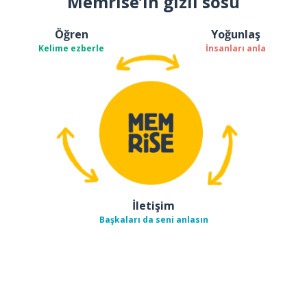
Memrise’ın gizli sosu
Öğren
Yoğunlaş
Kelime ezberle
İnsanları anla
İletişim
Başkaları da seni anlasın