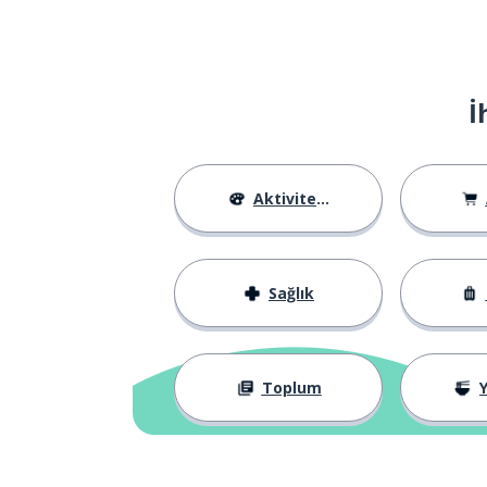
İ
Aktiviteler
Sağlık
Toplum
Y