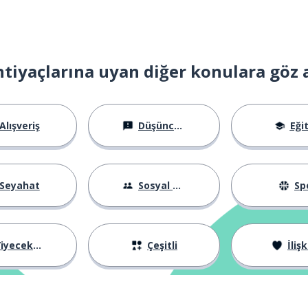
htiyaçlarına uyan diğer konulara göz 
Alışveriş
Düşünceler
Eği
Seyahat
Sosyal Hayat
Sp
iyecekler
Çeşitli
İlişk