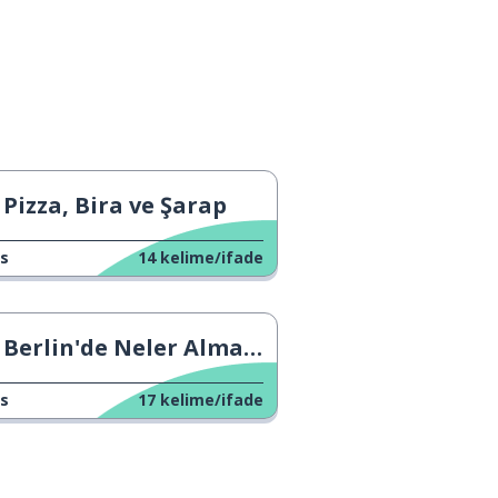
Pizza, Bira ve Şarap
s
14
kelime/ifade
Berlin'de Neler Almandır?
s
17
kelime/ifade