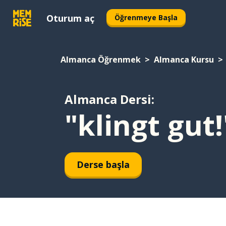
Oturum aç
Öğrenmeye Başla
Almanca Öğrenmek
Almanca Kursu
Almanca Dersi:
"klingt gut!
Derse başla