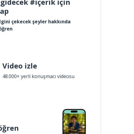
gidecek #içerik için
yap
lgini çekecek şeyler hakkında
öğren
Video izle
48.000+ yerli konuşmacı videosu
öğren