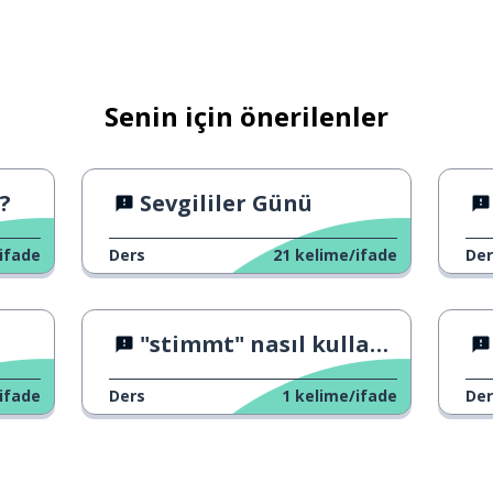
Senin için önerilenler
?
Sevgililer Günü
ifade
Ders
21
kelime/ifade
Der
"stimmt" nasıl kullanılır?
ifade
Ders
1
kelime/ifade
Der