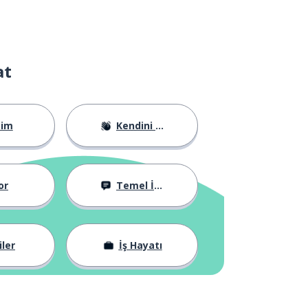
at
tim
Kendini Tanıtma
or
Temel İfadeler
iler
İş Hayatı