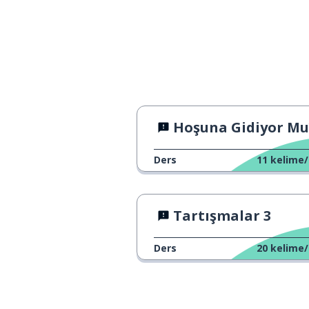
Hoşuna Gidiyor Mu
Ders
11
kelime/
Tartışmalar 3
Ders
20
kelime/