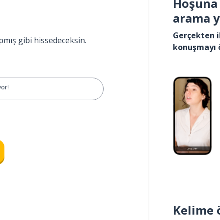
Hoşuna 
arama 
Gerçekten i
pmış gibi hissedeceksin.
konuşmayı 
yor!
Kelime 