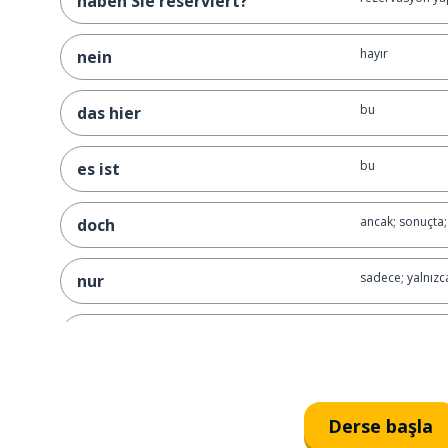
haben Sie reserviert?
hayır
nein
bu
das hier
bu
es ist
ancak; sonuçta
doch
sadece; yalnızc
nur
Doğru!
stimmt!
Ne sipariş etmek
was darf's sein?
Derse başla