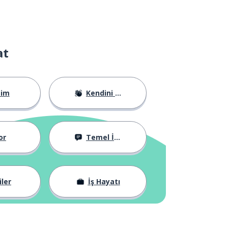
at
tim
Kendini Tanıtma
or
Temel İfadeler
iler
İş Hayatı