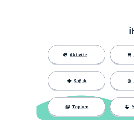
İ
Aktiviteler
Sağlık
Toplum
Y