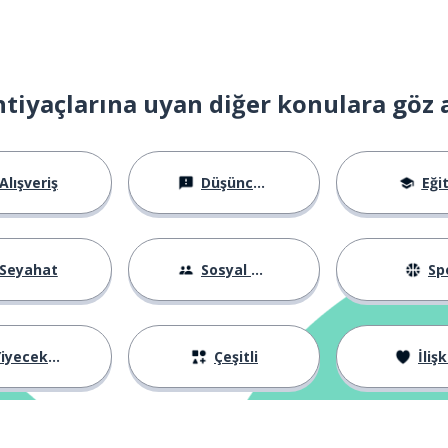
htiyaçlarına uyan diğer konulara göz 
Alışveriş
Düşünceler
Eği
Seyahat
Sosyal Hayat
Sp
iyecekler
Çeşitli
İlişk