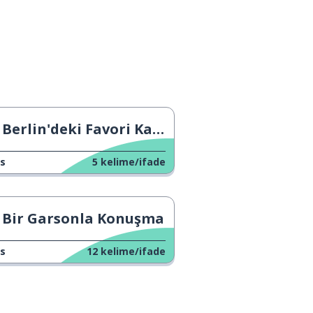
Berlin'deki Favori Kafem
s
5
kelime/ifade
Bir Garsonla Konuşma
s
12
kelime/ifade