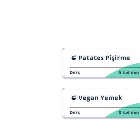
Patates Pişirme
Ders
5
kelime/
Vegan Yemek
Ders
9
kelime/