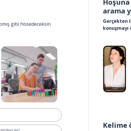
Hoşuna 
arama 
Gerçekten i
pmış gibi hissedeceksin.
konuşmayı 
Kelime 
tırdınız mı?