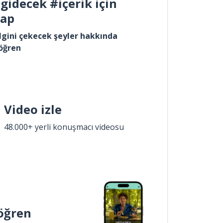
gidecek #içerik için
yap
lgini çekecek şeyler hakkında
öğren
Video izle
48.000+ yerli konuşmacı videosu
öğren