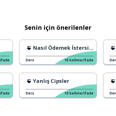
Senin için önerilenler
Nasıl Ödemek İstersiniz?
ifade
Ders
16
kelime/ifade
Der
Yanlış Cipsler
ifade
Ders
10
kelime/ifade
Der