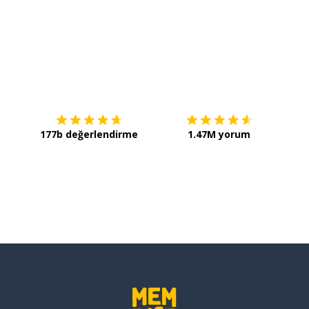
İndirmek için
App Store
Şimdi 
177b değerlendirme
1.47M yorum