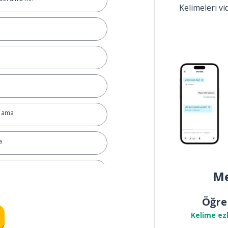
Kelimeleri v
; ama
a
Me
 istersiniz?
Öğre
Kelime ez