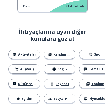
Ders
8
kelime/ifade
İhtiyaçlarına uyan diğer
konulara göz at
Aktiviteler
Kendini Tanıtma
Spor
Alışveriş
Sağlık
Temel İfadeler
Düşünceler
Seyahat
Toplum
Eğitim
Sosyal Hayat
Yiyecekle