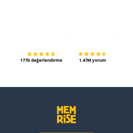
İndirmek için
App Store
Şimdi İ
177b değerlendirme
1.47M yorum