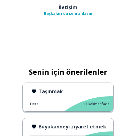
İletişim
Başkaları da seni anlasın
Senin için önerilenler
Taşınmak
Ders
17
kelime/ifade
Büyükanneyi ziyaret etmek