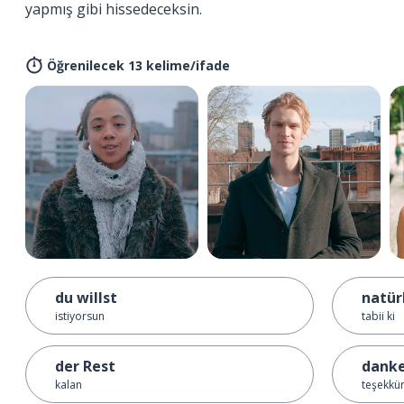
yapmış gibi hissedeceksin.
Öğrenilecek 13 kelime/ifade
du willst
natür
istiyorsun
tabii ki
der Rest
dank
kalan
teşekkür