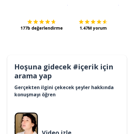
İndirmek için
App Store
Şimdi İ
177b değerlendirme
1.47M yorum
Hoşuna gidecek #içerik için
arama yap
Gerçekten ilgini çekecek şeyler hakkında
konuşmayı öğren
Video izle