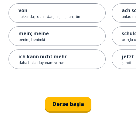
von
ach s
hakkında; -den; -dan; -in; -ın; -un; -ün
anladım
mein; meine
schul
benim; benimki
borçlu 
ich kann nicht mehr
jetzt
daha fazla dayanamıyorum
şimdi
Derse başla