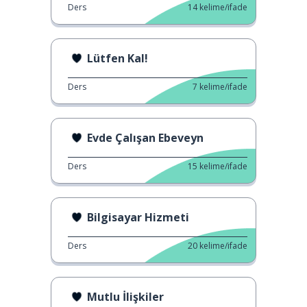
Ders
14
kelime/ifade
Lütfen Kal!
Ders
7
kelime/ifade
Evde Çalışan Ebeveyn
Ders
15
kelime/ifade
Bilgisayar Hizmeti
Ders
20
kelime/ifade
Mutlu İlişkiler