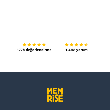
İndirmek için
App Store
Şimdi İ
177b değerlendirme
1.47M yorum