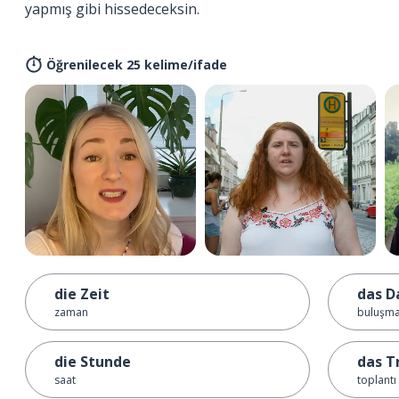
yapmış gibi hissedeceksin.
Öğrenilecek 25 kelime/ifade
die Zeit
das D
zaman
buluşma
die Stunde
das T
saat
toplantı