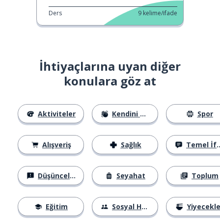
Ders
9
kelime/ifade
İhtiyaçlarına uyan diğer
konulara göz at
Aktiviteler
Kendini Tanıtma
Spor
Alışveriş
Sağlık
Temel İfadeler
Düşünceler
Seyahat
Toplum
Eğitim
Sosyal Hayat
Yiyecekle