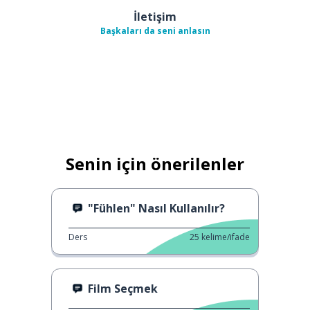
İletişim
Başkaları da seni anlasın
Senin için önerilenler
"Fühlen" Nasıl Kullanılır?
Ders
25
kelime/ifade
Film Seçmek