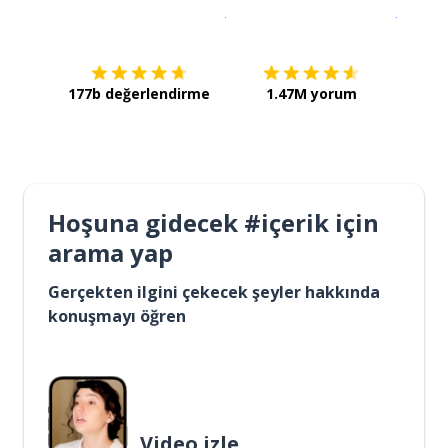
İndirmek için
App Store
Şimdi İ
177b değerlendirme
1.47M yorum
Hoşuna gidecek #içerik için
arama yap
Gerçekten ilgini çekecek şeyler hakkında
konuşmayı öğren
Video izle