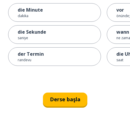
die Minute
vor
dakika
önünde;
die Sekunde
wann
saniye
ne zam
der Termin
die U
randevu
saat
Derse başla