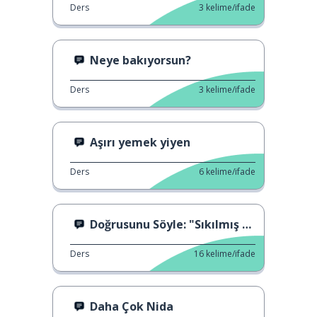
Ders
3
kelime/ifade
Neye bakıyorsun?
Ders
3
kelime/ifade
Aşırı yemek yiyen
Ders
6
kelime/ifade
Doğrusunu Söyle: "Sıkılmış vs. Sıkıcı"
Ders
16
kelime/ifade
Daha Çok Nida