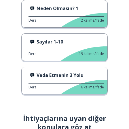
Neden Olmasın? 1
Ders
2
kelime/ifade
Sayılar 1-10
Ders
19
kelime/ifade
Veda Etmenin 3 Yolu
Ders
6
kelime/ifade
İhtiyaçlarına uyan diğer
konulara göz at