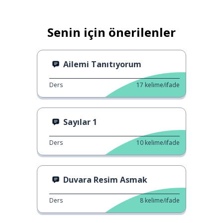
Senin için önerilenler
Ailemi Tanıtıyorum
Ders
17
kelime/ifade
Sayılar 1
Ders
10
kelime/ifade
Duvara Resim Asmak
Ders
8
kelime/ifade