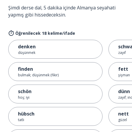
Şimdi derse dal, 5 dakika içinde Almanya seyahati
yapmış gibi hissedeceksin.
Öğrenilecek 18 kelime/ifade
denken
schw
düşünmek
zayıf
finden
fett
bulmak; düşünmek (fikir)
şişman
schön
dünn
hoş; iyi
zayıf; in
hübsch
nett
tatlı
güzel