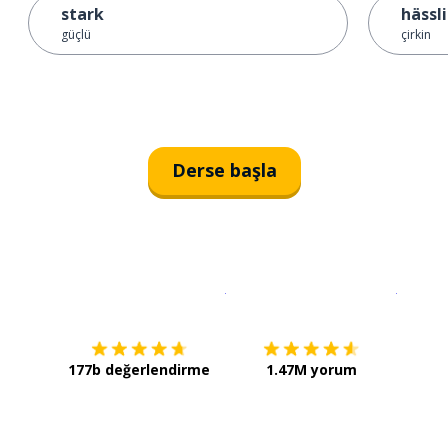
stark
hässl
güçlü
çirkin
Derse başla
İndirmek için
App Store
Şimdi İ
177b değerlendirme
1.47M yorum