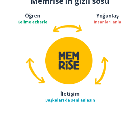
Memrise’ın gizli sosu
Öğren
Yoğunlaş
Kelime ezberle
İnsanları anla
İletişim
Başkaları da seni anlasın