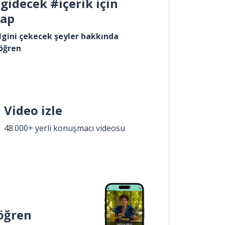
gidecek #içerik için
yap
lgini çekecek şeyler hakkında
öğren
Video izle
48.000+ yerli konuşmacı videosu
öğren