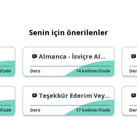
Senin için önerilenler
Almanca - İsviçre Almanca Karşılaştırma
ifade
Ders
14
kelime/ifade
Der
Teşekkür Ederim Veya Teşekkürler.
ifade
Ders
17
kelime/ifade
Der