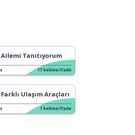
Ailemi Tanıtıyorum
s
17
kelime/ifade
Farklı Ulaşım Araçları
s
7
kelime/ifade