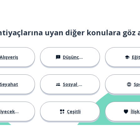
htiyaçlarına uyan diğer konulara göz 
Alışveriş
Düşünceler
Eği
Seyahat
Sosyal Hayat
Sp
iyecekler
Çeşitli
İlişk