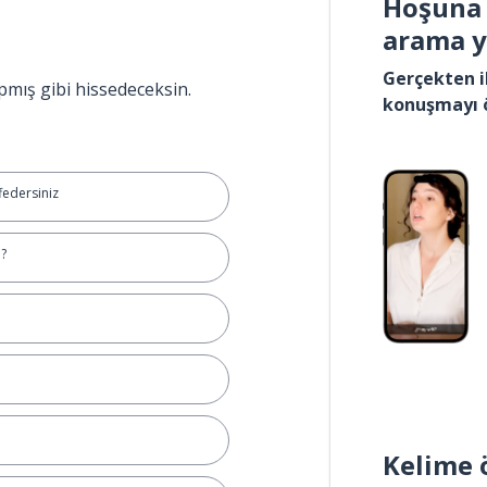
Hoşuna 
arama 
Gerçekten i
pmış gibi hissedeceksin.
konuşmayı 
federsiniz
n?
Kelime 