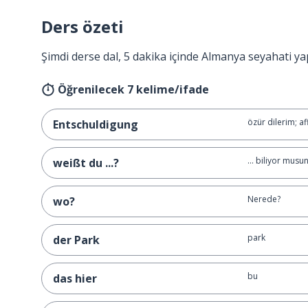
Ders özeti
Şimdi derse dal, 5 dakika içinde Almanya seyahati ya
Öğrenilecek 7 kelime/ifade
özür dilerim; af
Entschuldigung
... biliyor musu
weißt du ...?
Nerede?
wo?
park
der Park
bu
das hier