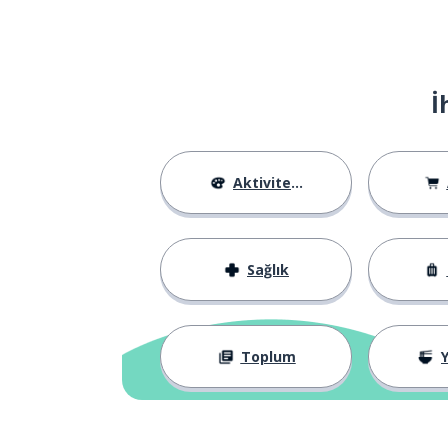
İ
Aktiviteler
Sağlık
Toplum
Y