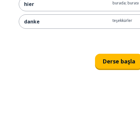
burada; burası
hier
teşekkürler
danke
Derse başla