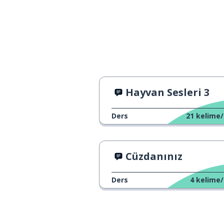
Hayvan Sesleri 3
Ders
21
kelime/
Cüzdanınız
Ders
4
kelime/