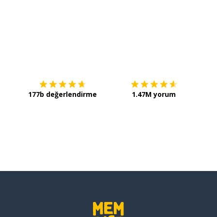
İndirmek için
App Store
Şimdi 
177b değerlendirme
1.47M yorum