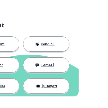
at
tim
Kendini Tanıtma
or
Temel İfadeler
iler
İş Hayatı