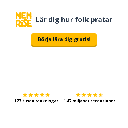
Lär dig hur folk pratar
Börja lära dig gratis!
Ladda ner på
App Store
Skaf
177 tusen rankningar
1.47 miljoner recensioner