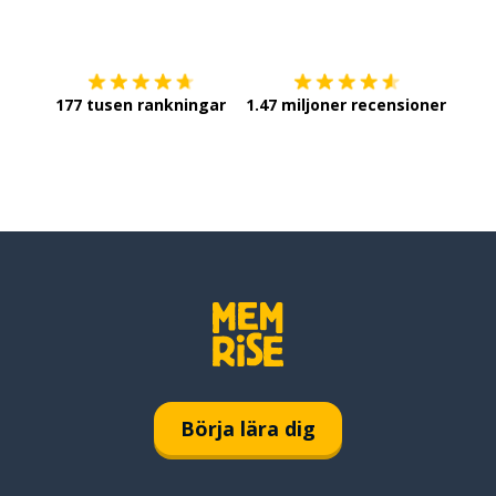
Ladda ner på
App Store
Skaf
177 tusen rankningar
1.47 miljoner recensioner
Börja lära dig