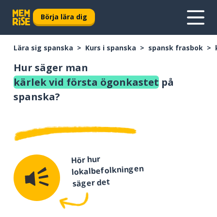
Börja lära dig
Lära sig spanska
Kurs i spanska
spansk frasbok
Hur säger man
kärlek vid första ögonkastet
på
spanska?
Hör hur
lokalbefolkningen
säger det