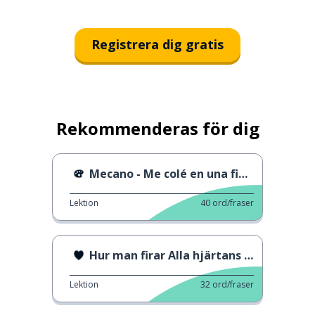
Registrera dig gratis
Rekommenderas för dig
Mecano - Me colé en una fiesta
Lektion
40
ord/fraser
Hur man firar Alla hjärtans dag i Spanien
Lektion
32
ord/fraser