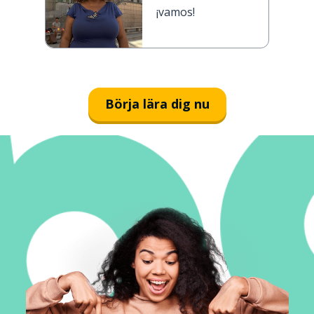
¡vamos!
Börja lära dig nu