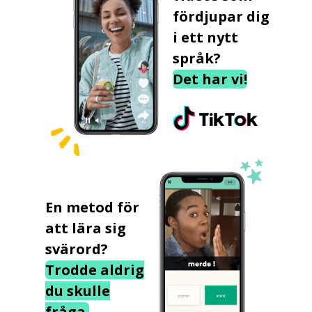
fördjupar dig
i ett nytt
språk?
Det har vi!
En metod för
att lära sig
svärord?
Trodde aldrig
du skulle
fråga.