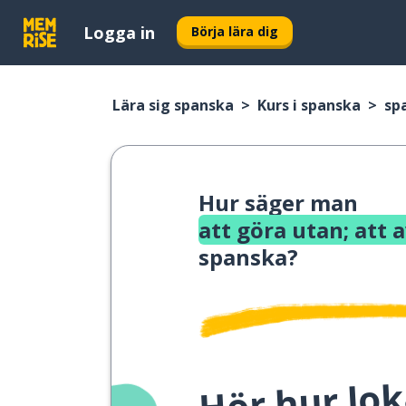
Logga in
Börja lära dig
Lära sig spanska
Kurs i spanska
sp
Hur säger man
att göra utan; att 
spanska?
Hör hur lok