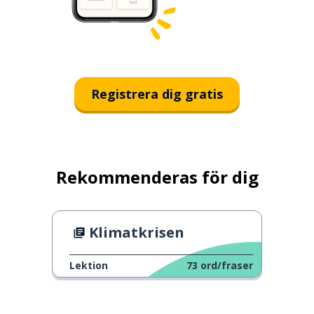
Registrera dig gratis
Rekommenderas för dig
Klimatkrisen
Lektion
73
ord/fraser