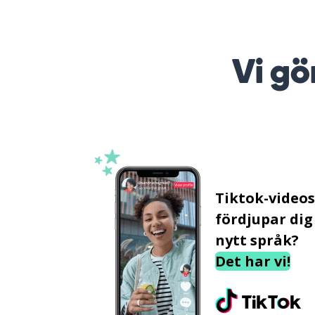
Vi gö
Tiktok-video
fördjupar dig 
nytt språk?
Det har vi!