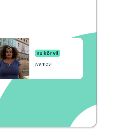
nu kör vi!
¡vamos!