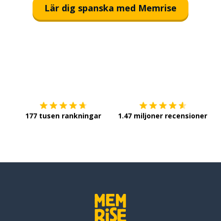
Lär dig spanska med Memrise
Ladda ner på
App Store
Sk
177 tusen rankningar
1.47 miljoner recensioner