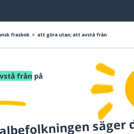
ansk frasbok
att göra utan; att avstå från
avstå från
på
albefolkningen säger 