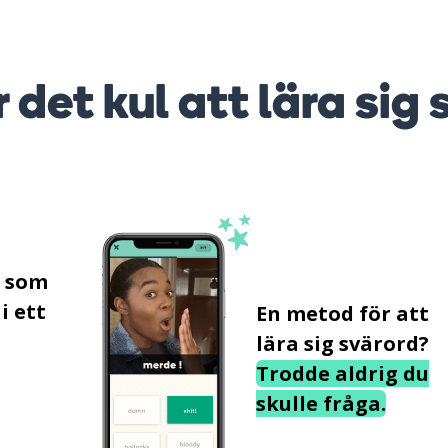
r det kul att lära sig 
s som
i ett
En metod för att
lära sig svärord?
Trodde aldrig du
skulle fråga.