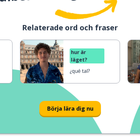
Relaterade ord och fraser
hur är
läget?
¿qué tal?
Börja lära dig nu