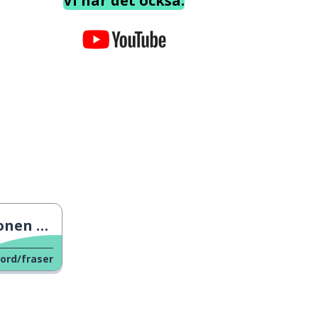
Vi har det också.
verleva?
ord/fraser