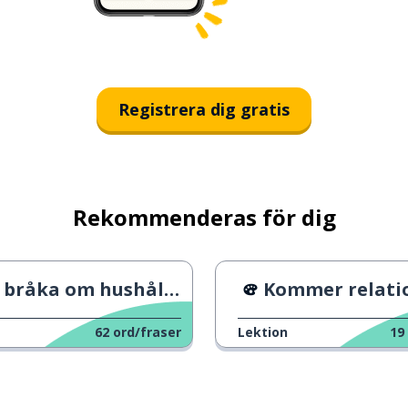
Registrera dig gratis
Rekommenderas för dig
bråka om hushållsarbete
Kommer relationen att ö
62
ord/fraser
Lektion
19