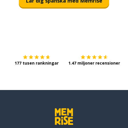
Lär dig spanska med Memrise
Ladda ner på
App Store
Sk
177 tusen rankningar
1.47 miljoner recensioner