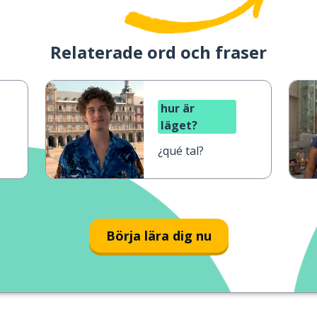
Relaterade ord och fraser
hur är
läget?
¿qué tal?
Börja lära dig nu