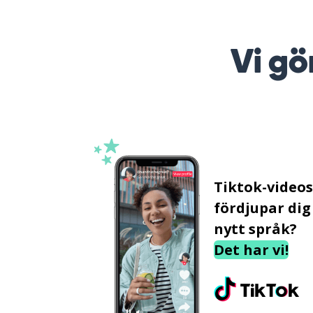
Vi gö
Tiktok-video
fördjupar dig 
nytt språk?
Det har vi!