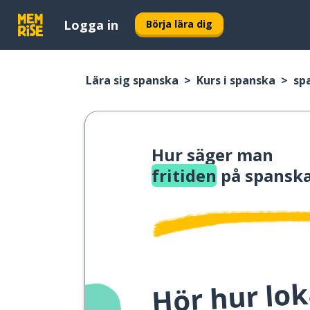
Logga in
Börja lära dig
Lära sig spanska
Kurs i spanska
sp
Hur säger man
fritiden
på spansk
Hör hur lok