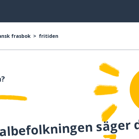
ansk frasbok
fritiden
a?
albefolkningen säger 