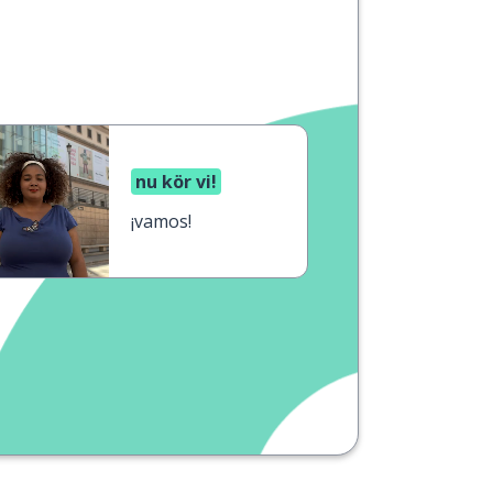
nu kör vi!
¡vamos!