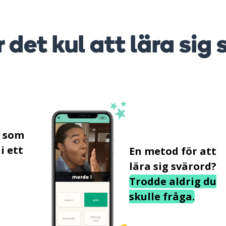
r det kul att lära sig 
s som
i ett
En metod för att
lära sig svärord?
Trodde aldrig du
skulle fråga.