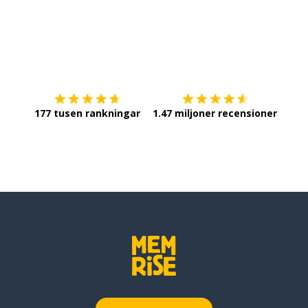
Ladda ner på
App Store
Skaf
177 tusen rankningar
1.47 miljoner recensioner