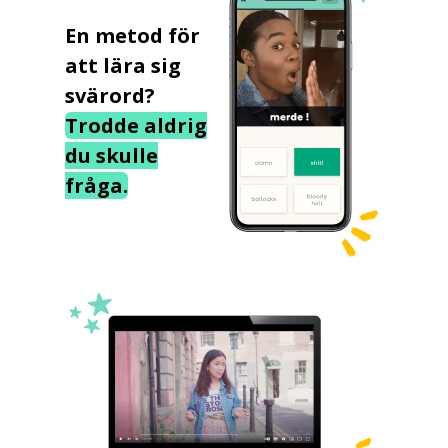
En metod för
att lära sig
svärord?
Trodde aldrig
du skulle
fråga.