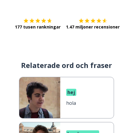
Ladda ner på
App Store
Skaf
177 tusen rankningar
1.47 miljoner recensioner
Relaterade ord och fraser
hej
hola