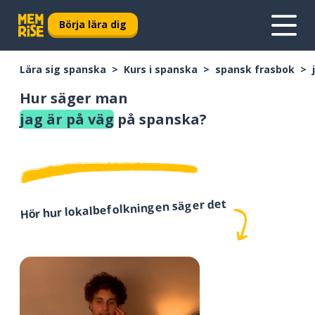
Börja lära dig
Lära sig spanska
Kurs i spanska
spansk frasbok
Hur säger man
jag är på väg
på spanska?
Hör hur lokalbefolkningen säger det