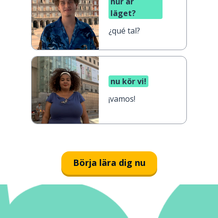
hur är
läget?
¿qué tal?
nu kör vi!
¡vamos!
Börja lära dig nu