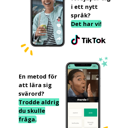
i ett nytt
språk?
Det har vi!
En metod för
att lära sig
svärord?
Trodde aldrig
du skulle
fråga.