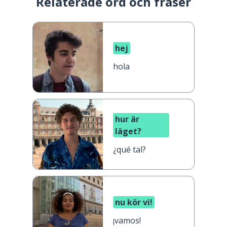
Relaterade ord och fraser
hej
hola
hur är
läget?
¿qué tal?
nu kör vi!
¡vamos!