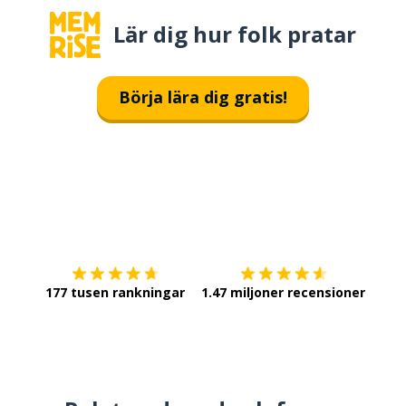
Lär dig hur folk pratar
Börja lära dig gratis!
Ladda ner på
App Store
Skaf
177 tusen rankningar
1.47 miljoner recensioner