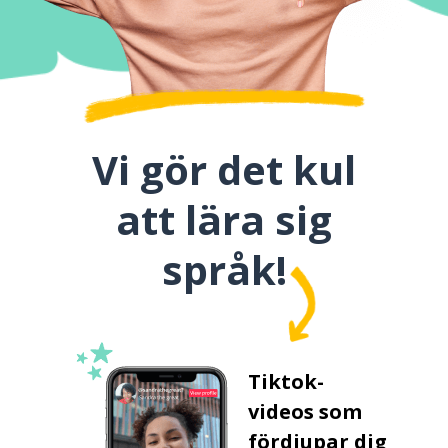
Vi gör det kul
att lära sig
språk!
Tiktok-
videos som
fördjupar dig