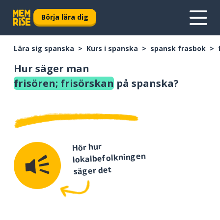
Börja lära dig
Lära sig spanska
Kurs i spanska
spansk frasbok
Hur säger man
frisören; frisörskan
på spanska?
Hör hur
lokalbefolkningen
säger det