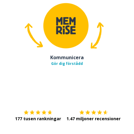
Kommunicera
Gör dig förstådd
Ladda ner på
App Store
Skaf
177 tusen rankningar
1.47 miljoner recensioner