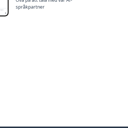
Öva på att tala med vår AI-
språkpartner
affa den på
Google Play