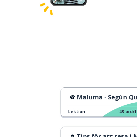
Maluma - Según Q
Lektion
43
ord/f
Tips för att resa i Mex