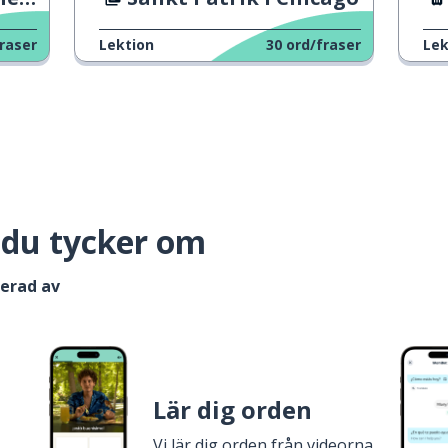
raser
Lektion
30
ord/fraser
Lek
 du tycker om
serad av
Lär dig orden
Vi lär dig orden från videorna