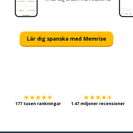
Lär dig spanska med Memrise
Ladda ner på
App Store
Sk
177 tusen rankningar
1.47 miljoner recensioner