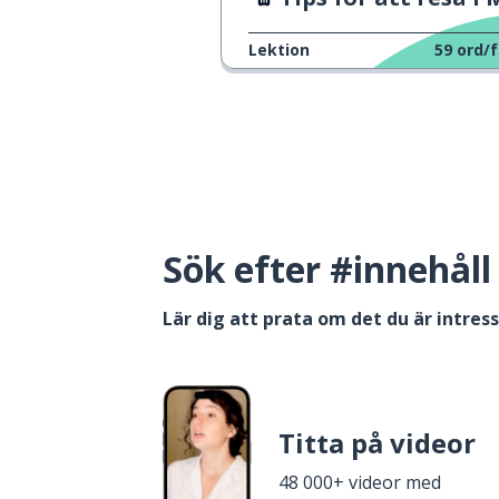
Lektion
59
ord/f
Sök efter #innehåll
Lär dig att prata om det du är intres
Titta på videor
48 000+ videor med