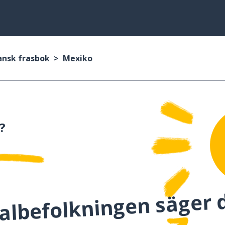
ansk frasbok
Mexiko
?
albefolkningen säger 