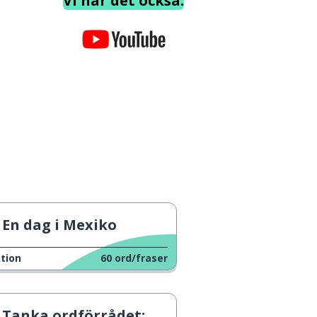
Vi har det också.
En dag i Mexiko
tion
60
ord/fraser
Tanka ordförrådet: Platser att utforska