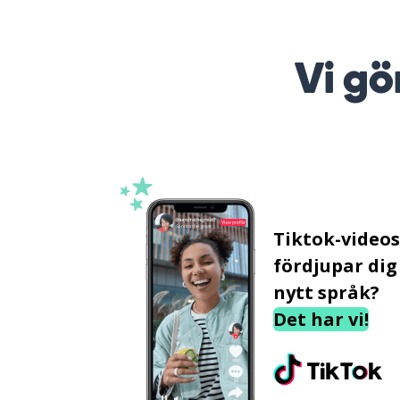
Vi gö
Tiktok-video
fördjupar dig 
nytt språk?
Det har vi!