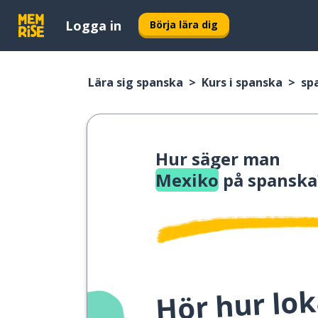
Logga in
Börja lära dig
Lära sig spanska
Kurs i spanska
sp
Hur säger man
Mexiko
på spanska
Hör hur lok