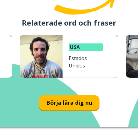
Relaterade ord och fraser
USA
n
Estados
Unidos
Börja lära dig nu