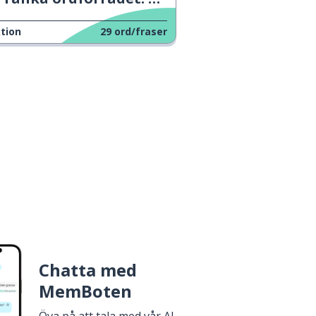
tion
29
ord/fraser
Chatta med
MemBoten