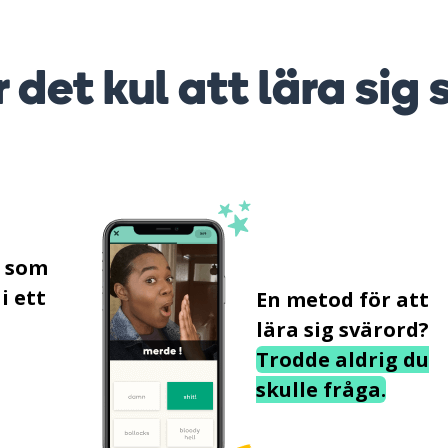
r det kul att lära sig 
s som
i ett
En metod för att
lära sig svärord?
Trodde aldrig du
skulle fråga.