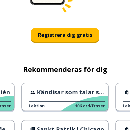
Registrera dig gratis
Rekommenderas för dig
uién
Kändisar som talar spanska
raser
Lektion
106
ord/fraser
Lek
iko
Sankt Patrik i Chicago