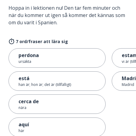
Hoppa in i lektionen nu! Den tar fem minuter och
när du kommer ut igen så kommer det kännas som
om du varit i Spanien.
7 ord/fraser att lära sig
perdona
esta
ursäkta
vi är (till
está
Madr
han är; hon är; det är (tillfälligt)
Madrid
cerca de
nära
aquí
här