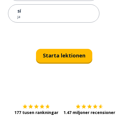
sí
ja
Starta lektionen
Ladda ner på
App Store
Skaf
177 tusen rankningar
1.47 miljoner recensioner