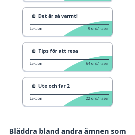
Det är så varmt!
Lektion
9
ord/fraser
Tips för att resa
Lektion
64
ord/fraser
Ute och far 2
Lektion
22
ord/fraser
Bläddra bland andra ämnen som