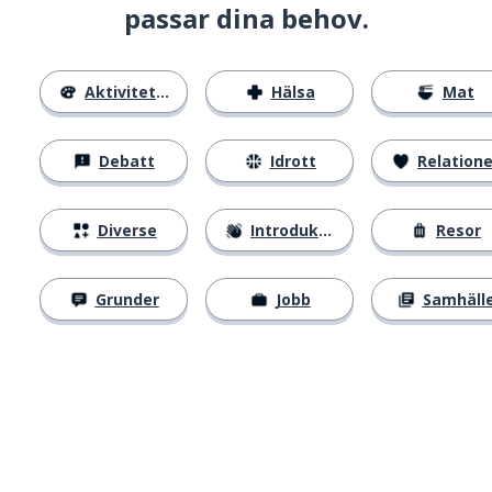
passar dina behov.
Aktiviteter
Hälsa
Mat
Debatt
Idrott
Relatione
Diverse
Introduktion
Resor
Grunder
Jobb
Samhäll
Ladda ner på
App Store
Skaf