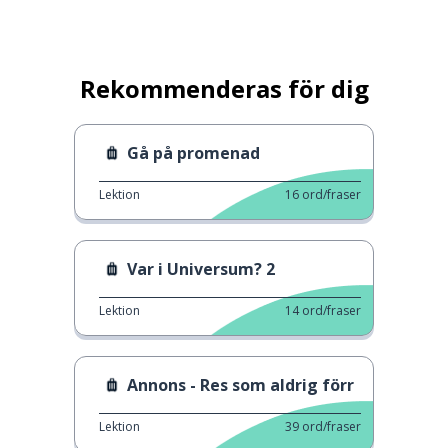
Rekommenderas för dig
Gå på promenad
Lektion
16
ord/fraser
Var i Universum? 2
Lektion
14
ord/fraser
Annons - Res som aldrig förr
Lektion
39
ord/fraser