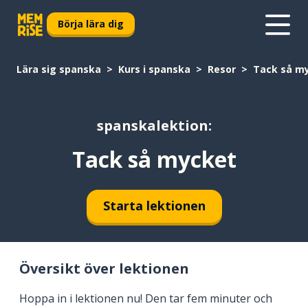
Börja lära dig
Lära sig spanska
Kurs i spanska
Resor
Tack så m
spanskalektion:
Tack så mycket
Starta lektionen
Översikt över lektionen
Hoppa in i lektionen nu! Den tar fem minuter och