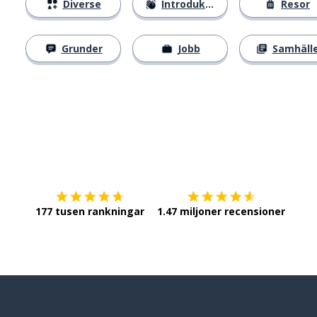
Diverse
Introduktion
Resor
Grunder
Jobb
Samhäll
Ladda ner på
App Store
Skaf
177 tusen rankningar
1.47 miljoner recensioner