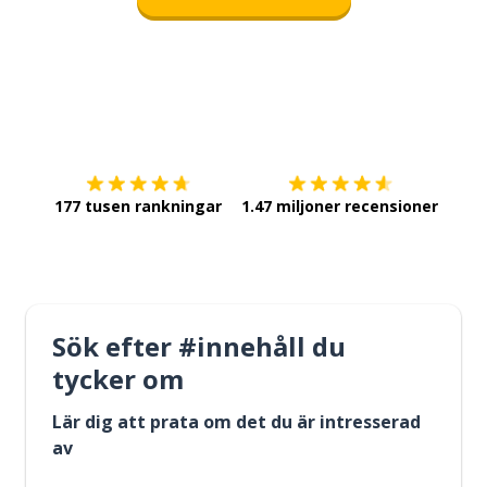
Ladda ner på
App Store
Skaf
177 tusen rankningar
1.47 miljoner recensioner
Sök efter #innehåll du
tycker om
Lär dig att prata om det du är intresserad
av