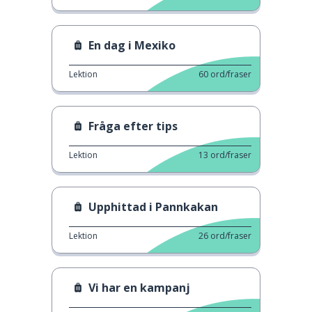
En dag i Mexiko
Lektion
60
ord/fraser
Fråga efter tips
Lektion
13
ord/fraser
Upphittad i Pannkakan
Lektion
26
ord/fraser
Vi har en kampanj