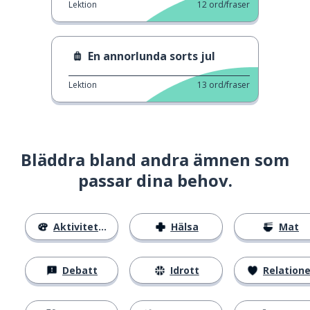
Lektion
12
ord/fraser
En annorlunda sorts jul
Lektion
13
ord/fraser
Bläddra bland andra ämnen som
passar dina behov.
Aktiviteter
Hälsa
Mat
Debatt
Idrott
Relatione