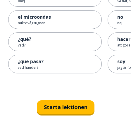
okej
så här; 
el microondas
no
mikrovågsugnen
nej
¿qué?
hacer
vad?
att göra
¿qué pasa?
soy
vad händer?
jag är (
Starta lektionen