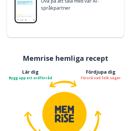
Öva på att tala med vår AI-
språkpartner
Memrise hemliga recept
Lär dig
Fördjupa dig
Bygg upp ett ordförråd
Förstå vad folk säger