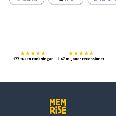
Ladda ner på
App Store
Skaf
177 tusen rankningar
1.47 miljoner recensioner