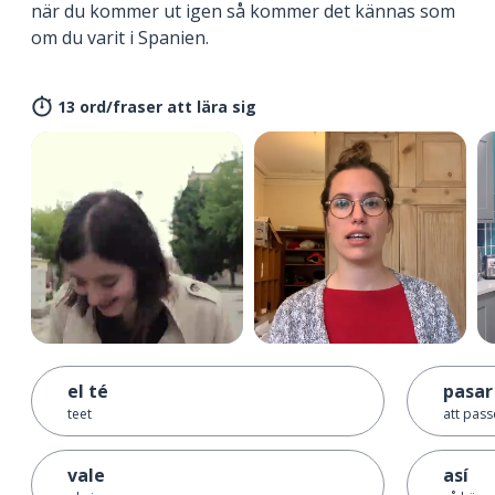
när du kommer ut igen så kommer det kännas som
om du varit i Spanien.
13 ord/fraser att lära sig
el té
pasar
teet
att pass
vale
así