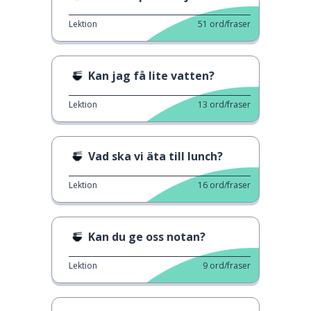
Lektion
51
ord/fraser
Kan jag få lite vatten?
Lektion
13
ord/fraser
Vad ska vi äta till lunch?
Lektion
16
ord/fraser
Kan du ge oss notan?
Lektion
9
ord/fraser