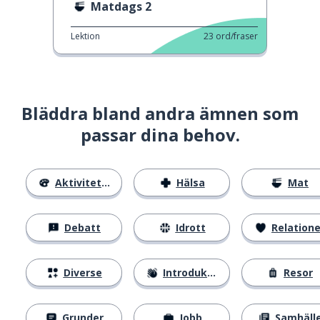
Matdags 2
Lektion
23
ord/fraser
Bläddra bland andra ämnen som
passar dina behov.
Aktiviteter
Hälsa
Mat
Debatt
Idrott
Relatione
Diverse
Introduktion
Resor
Grunder
Jobb
Samhäll