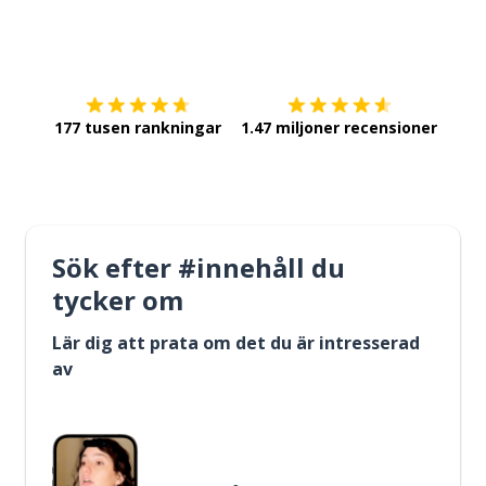
Ladda ner på
App Store
Skaf
177 tusen rankningar
1.47 miljoner recensioner
Sök efter #innehåll du
tycker om
Lär dig att prata om det du är intresserad
av