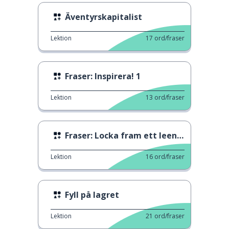
Äventyrskapitalist
Lektion
17
ord/fraser
Fraser: Inspirera! 1
Lektion
13
ord/fraser
Fraser: Locka fram ett leende
Lektion
16
ord/fraser
Fyll på lagret
Lektion
21
ord/fraser