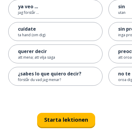
ya veo ...
sin
jag förstår ...
utan
cuídate
sin p
ta hand (om dig)
inga pr
querer decir
preoc
att mena; att vilja säga
att oroa
¿sabes lo que quiero decir?
no te
förstår du vad jag menar?
oroa dig
Starta lektionen