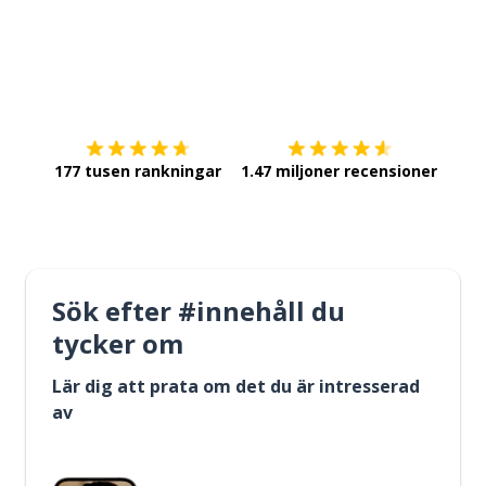
Ladda ner på
App Store
Skaf
177 tusen rankningar
1.47 miljoner recensioner
Sök efter #innehåll du
tycker om
Lär dig att prata om det du är intresserad
av