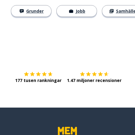
Grunder
Jobb
Samhäll
Ladda ner på
App Store
Skaf
177 tusen rankningar
1.47 miljoner recensioner