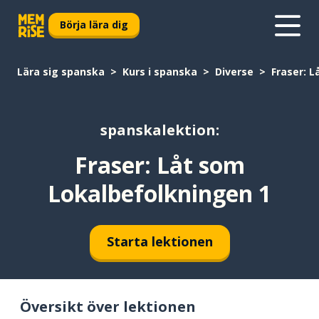
Börja lära dig
Lära sig spanska
Kurs i spanska
Diverse
Fraser: 
spanskalektion:
Fraser: Låt som
Lokalbefolkningen 1
Starta lektionen
Översikt över lektionen