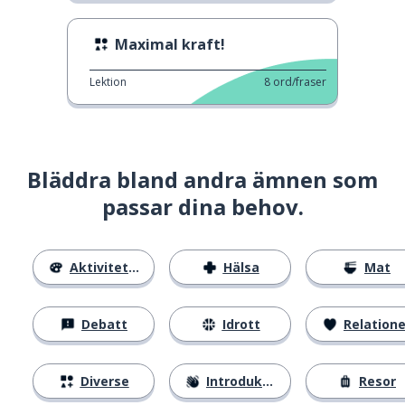
Maximal kraft!
Lektion
8
ord/fraser
Bläddra bland andra ämnen som
passar dina behov.
Aktiviteter
Hälsa
Mat
Debatt
Idrott
Relatione
Diverse
Introduktion
Resor