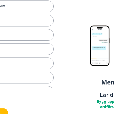
onen)
Mem
t avsluta
Lär d
Bygg upp
rätta; att hävda
ordförr