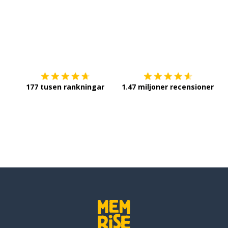
Ladda ner på
App Store
Sk
177 tusen rankningar
1.47 miljoner recensioner
äna