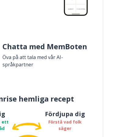
Chatta med MemBoten
Öva på att tala med vår AI-
språkpartner
rise hemliga recept
ig
Fördjupa dig
 ett
Förstå vad folk
åd
säger