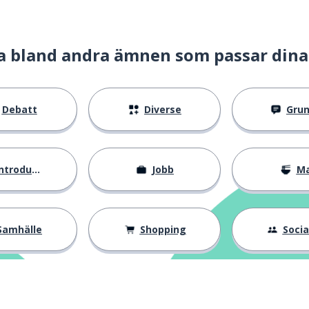
 viktigt, inte måttenheten)
a bland andra ämnen som passar dina
Debatt
Diverse
Gru
ntroduktion
Jobb
M
Samhälle
Shopping
Social