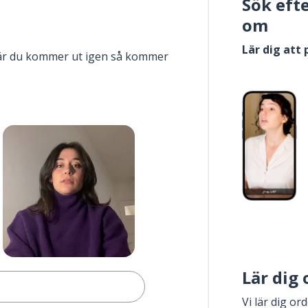
Sök eft
om
Lär dig att
när du kommer ut igen så kommer
Lär dig
Vi lär dig or