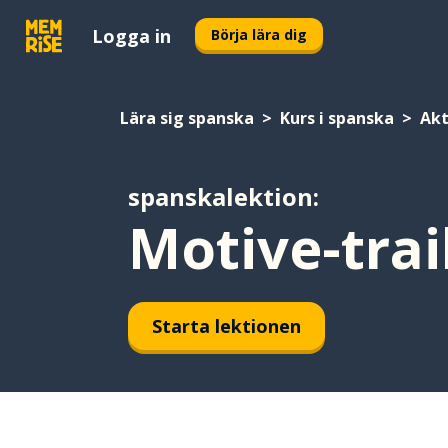
Logga in
Börja lära dig
Lära sig spanska
Kurs i spanska
Akt
spanskalektion:
Motive-trai
Starta lektionen