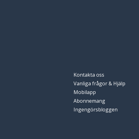
militär
militar
att stanna; att f
quedarse
arbetslöshet
el paro
sonen
el hijo
Kontakta oss
att äta
comer
Vanliga frågor & Hjälp
Mobilapp
morgonen
la mañana
Abonnemang
Ingengörsbloggen
planen
el plan
att låta; att slu
dejar