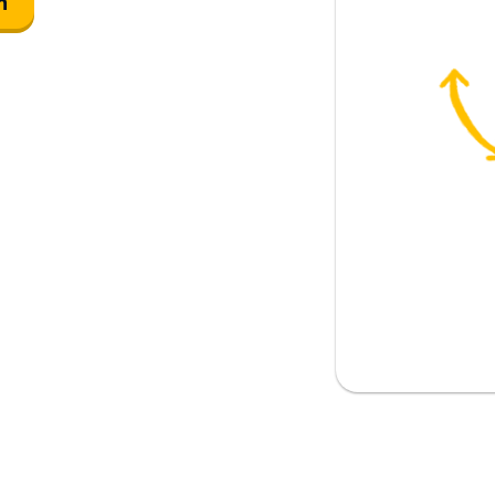
n
lla