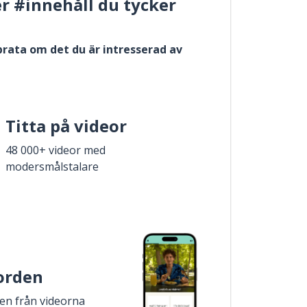
er #innehåll du tycker
 prata om det du är intresserad av
Titta på videor
48 000+ videor med
modersmålstalare
 orden
den från videorna