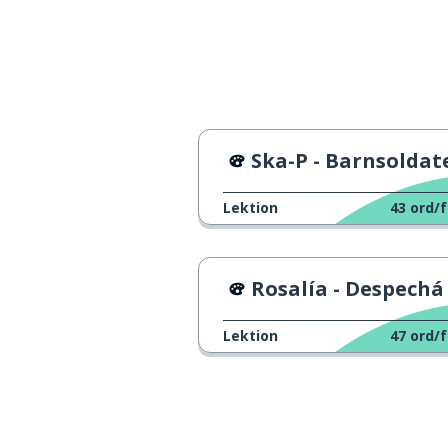
att vilja; skulle v
querer
att höra
oír
bete sig
comportarse
Ska-P - Barnsoldat
att inse
darse cuenta
Lektion
43
ord/f
att ha
tener
Rosalía - Despechá
talangen
el talento
Lektion
47
ord/f
att skriva
escribir
att tänka; att ö
pensar