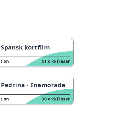
Spansk kortfilm
tion
91
ord/fraser
Pedrina - Enamorada
tion
30
ord/fraser