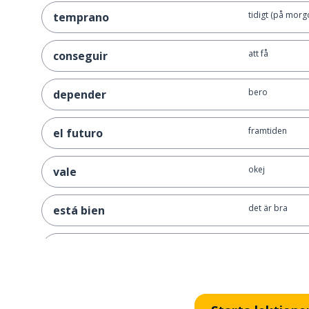
tidigt (på morg
temprano
att få
conseguir
bero
depender
framtiden
el futuro
okej
vale
det är bra
está bien
att göra klar; at
terminar
att säga; att be
decir