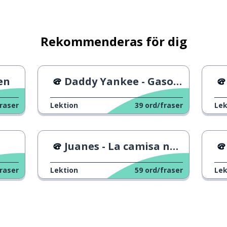
ilja
Rekommenderas för dig
en
Daddy Yankee - Gasolina
raser
Lektion
39
ord/fraser
Lek
Juanes - La camisa negra
raser
Lektion
59
ord/fraser
Lek
verväga