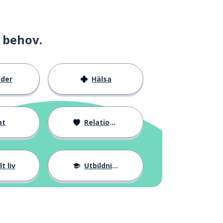
 behov.
nder
Hälsa
at
Relationer
t liv
Utbildning