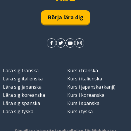
Börja lära dig
örbli
Lära sig franska
Kurs i franska
Lära sig italienska
Kurs i italienska
Lära sig japanska
Kurs i japanska (kanji)
Lära sig koreanska
Kurs i koreanska
Lära sig spanska
Kurs i spanska
Lära sig tyska
Kurs i tyska
ta; att lämna
Köpvillkor
Integritetspolicy
Policy för Webbkakor