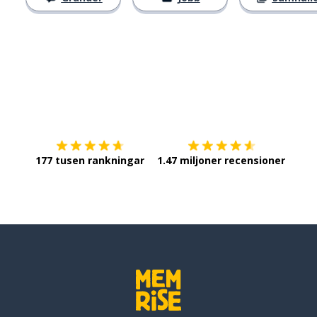
Ladda ner på
App Store
Skaf
177 tusen rankningar
1.47 miljoner recensioner