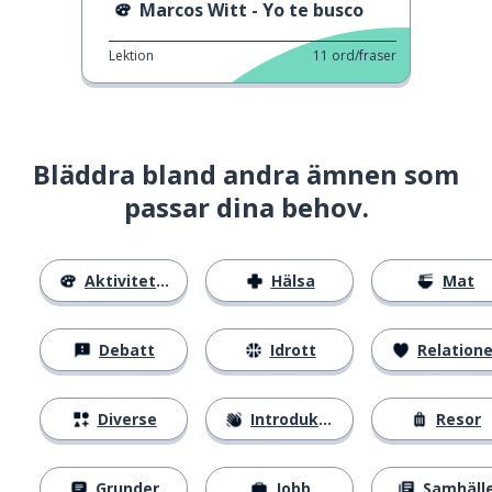
Marcos Witt - Yo te busco
Lektion
11
ord/fraser
Bläddra bland andra ämnen som
passar dina behov.
Aktiviteter
Hälsa
Mat
Debatt
Idrott
Relatione
Diverse
Introduktion
Resor
Grunder
Jobb
Samhäll