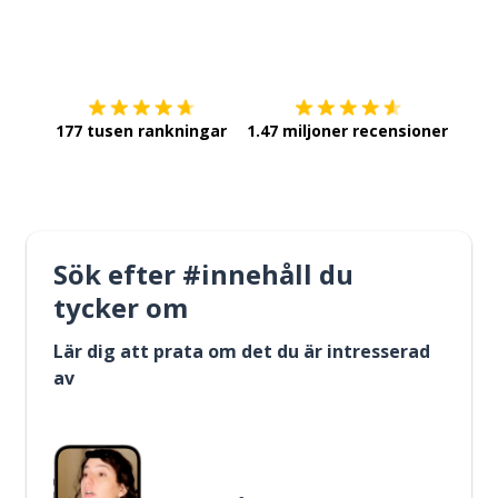
Ladda ner på
App Store
Skaf
177 tusen rankningar
1.47 miljoner recensioner
Sök efter #innehåll du
tycker om
Lär dig att prata om det du är intresserad
av