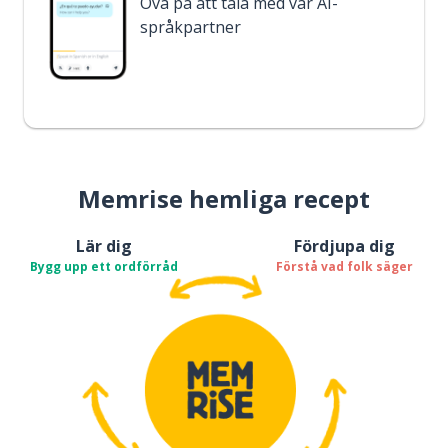
Öva på att tala med vår AI-
språkpartner
Memrise hemliga recept
Lär dig
Fördjupa dig
Bygg upp ett ordförråd
Förstå vad folk säger