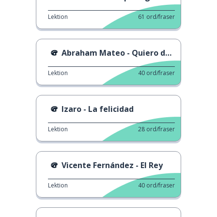
Lektion
61
ord/fraser
Abraham Mateo - Quiero decirte
Lektion
40
ord/fraser
Izaro - La felicidad
Lektion
28
ord/fraser
Vicente Fernández - El Rey
Lektion
40
ord/fraser