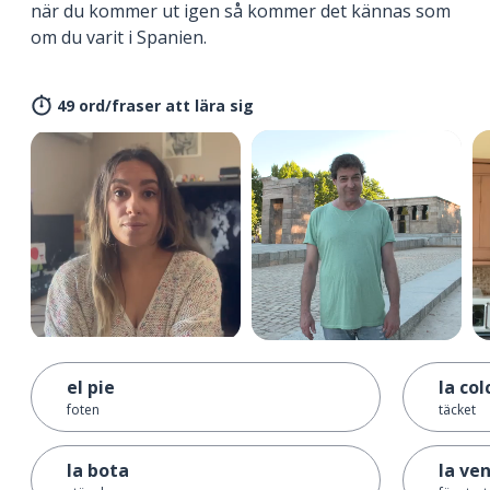
när du kommer ut igen så kommer det kännas som
om du varit i Spanien.
49 ord/fraser att lära sig
el pie
la col
foten
täcket
la bota
la ve