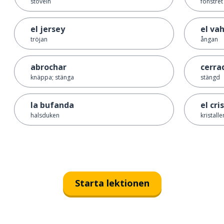
stöveln
fönstret
el jersey
el va
tröjan
ångan
abrochar
cerra
knäppa; stänga
stängd
la bufanda
el cri
halsduken
kristalle
Starta lektionen