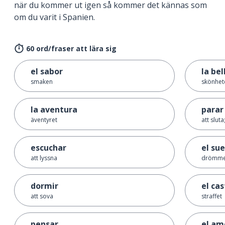
när du kommer ut igen så kommer det kännas som
om du varit i Spanien.
60 ord/fraser att lära sig
el sabor
la bel
smaken
skönhet
la aventura
parar
äventyret
att slut
escuchar
el su
att lyssna
drömme
dormir
el ca
att sova
straffet
pensar
el am