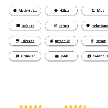
Aktiviteter
Hälsa
Mat
Debatt
Idrott
Relatione
Diverse
Introduktion
Resor
Grunder
Jobb
Samhäll
Ladda ner på
App Store
Skaf