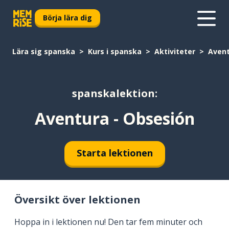
Börja lära dig
Lära sig spanska
Kurs i spanska
Aktiviteter
Avent
spanskalektion:
Aventura - Obsesión
Starta lektionen
Översikt över lektionen
Hoppa in i lektionen nu! Den tar fem minuter och