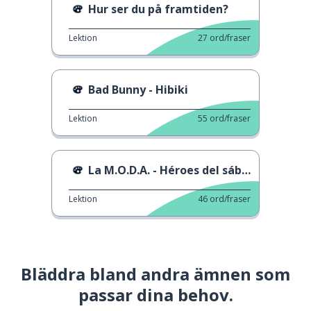
Hur ser du på framtiden?
Lektion
27
ord/fraser
Bad Bunny - Hibiki
Lektion
55
ord/fraser
La M.O.D.A. - Héroes del sábado
Lektion
46
ord/fraser
Bläddra bland andra ämnen som
passar dina behov.