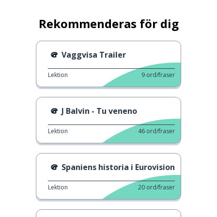
Rekommenderas för dig
Vaggvisa Trailer
Lektion
9
ord/fraser
J Balvin - Tu veneno
Lektion
46
ord/fraser
Spaniens historia i Eurovision
Lektion
20
ord/fraser