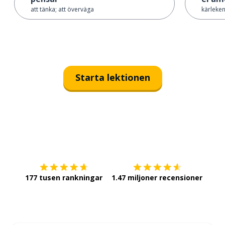
att tänka; att överväga
kärleke
Starta lektionen
Ladda ner på
App Store
Skaf
177 tusen rankningar
1.47 miljoner recensioner