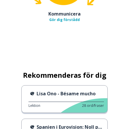
Kommunicera
Gör dig förstådd
Rekommenderas för dig
Lisa Ono - Bésame mucho
Lektion
28
ord/fraser
Spanien i Eurovision: Noll poäng