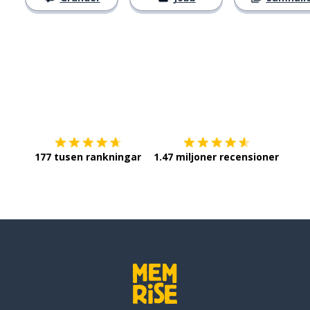
Ladda ner på
App Store
Skaf
177 tusen rankningar
1.47 miljoner recensioner