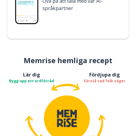
Öva på att tala med vår AI-
språkpartner
Memrise hemliga recept
Lär dig
Fördjupa dig
Bygg upp ett ordförråd
Förstå vad folk säger