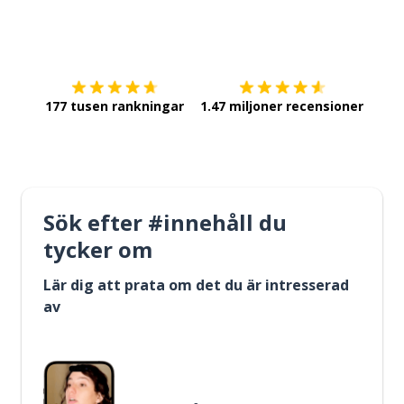
Ladda ner på
App Store
Skaf
177 tusen rankningar
1.47 miljoner recensioner
Sök efter #innehåll du
tycker om
Lär dig att prata om det du är intresserad
av