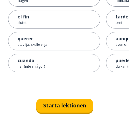
dagen
bönfalla
el fin
tarde
slutet
sent
querer
aunq
att vilja; skulle vilja
även o
cuando
pued
när (inte i frågor)
du kan (
Starta lektionen