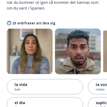
när du kommer ut igen så kommer det kännas som
om du varit i Spanien.
23 ord/fraser att lära sig
la vida
la voz
livet
rösten
el día
supli