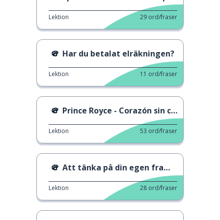
Lektion
29
ord/fraser
Har du betalat elräkningen?
Lektion
11
ord/fraser
Prince Royce - Corazón sin cara
Lektion
53
ord/fraser
Att tänka på din egen framtid
Lektion
28
ord/fraser