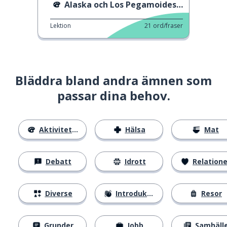
Alaska och Los Pegamoides - Bailando
Lektion
21
ord/fraser
Bläddra bland andra ämnen som
passar dina behov.
Aktiviteter
Hälsa
Mat
Debatt
Idrott
Relatione
Diverse
Introduktion
Resor
Grunder
Jobb
Samhäll