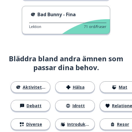
Bad Bunny - Fina
Lektion
71
ord/fraser
Bläddra bland andra ämnen som
passar dina behov.
Aktiviteter
Hälsa
Mat
Debatt
Idrott
Relatione
Diverse
Introduktion
Resor