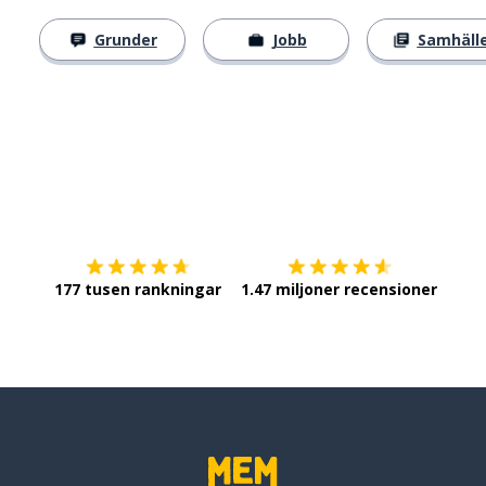
Grunder
Jobb
Samhäll
Ladda ner på
App Store
Skaf
177 tusen rankningar
1.47 miljoner recensioner