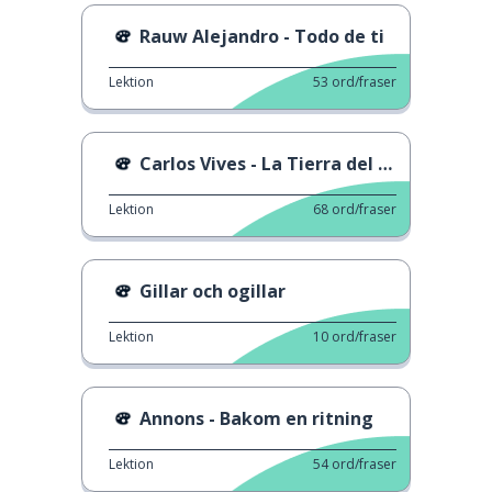
Rauw Alejandro - Todo de ti
Lektion
53
ord/fraser
Carlos Vives - La Tierra del Olvido
Lektion
68
ord/fraser
Gillar och ogillar
Lektion
10
ord/fraser
Annons - Bakom en ritning
Lektion
54
ord/fraser