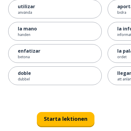
utilizar
aport
använda
bidra
la mano
la in
handen
informa
enfatizar
la pa
betona
ordet
doble
llega
dubbel
att anlä
Starta lektionen