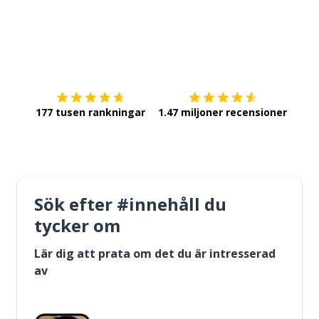
Ladda ner på
App Store
Skaf
177 tusen rankningar
1.47 miljoner recensioner
Sök efter #innehåll du
tycker om
Lär dig att prata om det du är intresserad
av