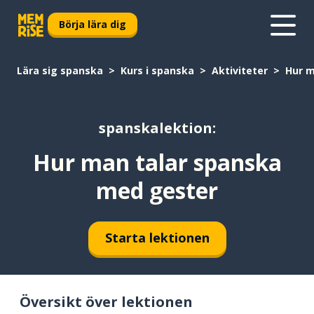
Börja lära dig
Lära sig spanska
Kurs i spanska
Aktiviteter
Hur m
spanskalektion:
Hur man talar spanska
med gester
Starta lektionen
Översikt över lektionen