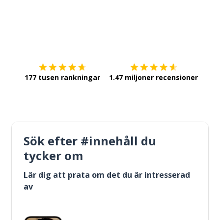
Ladda ner på
App Store
Skaf
177 tusen rankningar
1.47 miljoner recensioner
Sök efter #innehåll du
tycker om
Lär dig att prata om det du är intresserad
av