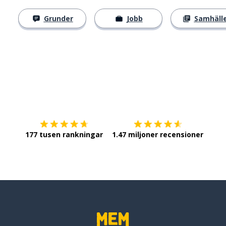
Grunder
Jobb
Samhäll
Ladda ner på
App Store
Skaf
177 tusen rankningar
1.47 miljoner recensioner