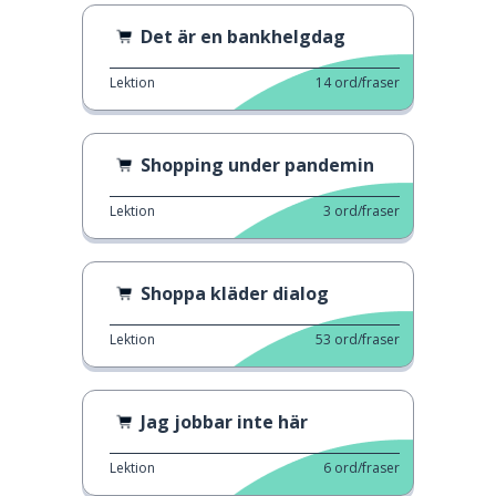
Det är en bankhelgdag
Lektion
14
ord/fraser
Shopping under pandemin
Lektion
3
ord/fraser
Shoppa kläder dialog
Lektion
53
ord/fraser
Jag jobbar inte här
Lektion
6
ord/fraser