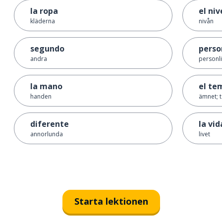
la ropa
el niv
kläderna
nivån
segundo
perso
andra
personl
la mano
el te
handen
ämnet; 
diferente
la vid
annorlunda
livet
Starta lektionen