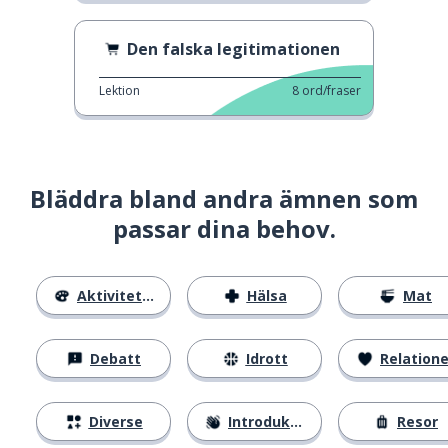
Den falska legitimationen
Lektion
8
ord/fraser
Bläddra bland andra ämnen som
passar dina behov.
Aktiviteter
Hälsa
Mat
Debatt
Idrott
Relatione
Diverse
Introduktion
Resor