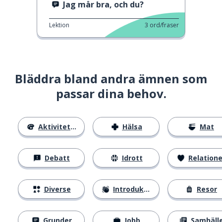
Jag mår bra, och du?
Lektion
3
ord/fraser
Bläddra bland andra ämnen som
passar dina behov.
Aktiviteter
Hälsa
Mat
Debatt
Idrott
Relatione
Diverse
Introduktion
Resor
Grunder
Jobb
Samhäll