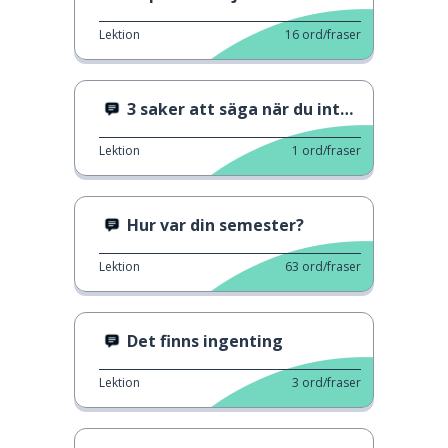
Lektion
16
ord/fraser
3 saker att säga när du inte vet
Lektion
1
ord/fraser
Hur var din semester?
Lektion
63
ord/fraser
Det finns ingenting
Lektion
3
ord/fraser