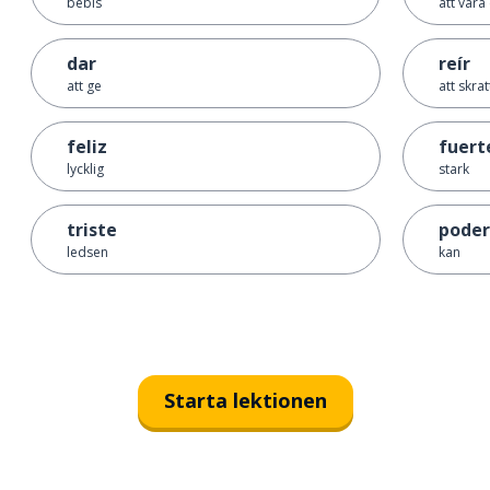
bebis
att vara (
dar
reír
att ge
att skrat
feliz
fuert
lycklig
stark
triste
poder
ledsen
kan
Starta lektionen