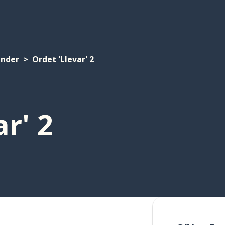
under
Ordet 'Llevar' 2
r' 2