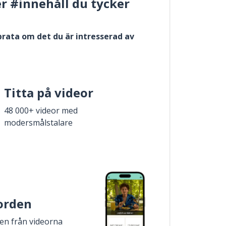
er #innehåll du tycker
 prata om det du är intresserad av
Titta på videor
48 000+ videor med
modersmålstalare
 orden
den från videorna