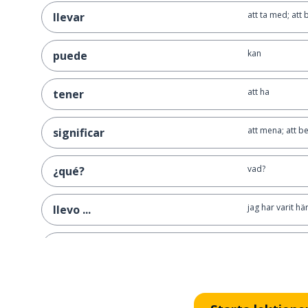
att ta med; att 
llevar
kan
puede
att ha
tener
att mena; att b
significar
vad?
¿qué?
jag har varit här 
llevo ...
där
ahí
ingenting; vad 
nada