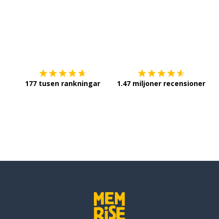
Ladda ner på
App Store
Sk
177 tusen rankningar
1.47 miljoner recensioner