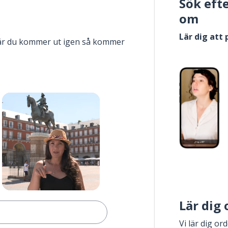
Sök eft
om
Lär dig att
när du kommer ut igen så kommer
Lär dig
Vi lär dig or