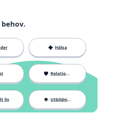
 behov.
nder
Hälsa
at
Relationer
t liv
Utbildning