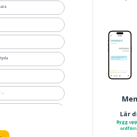
bära
etyda
...
Mem
Lär d
Bygg upp
som helst
ordförr