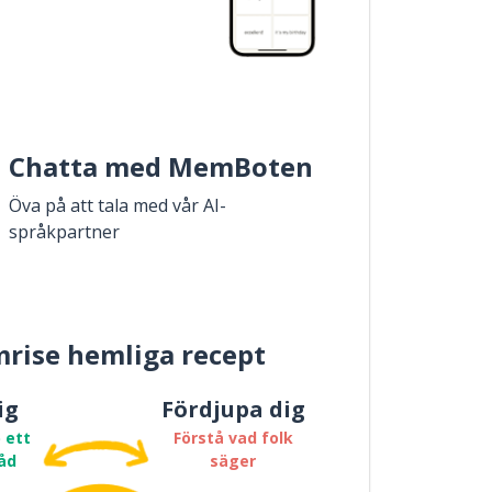
Chatta med MemBoten
Öva på att tala med vår AI-
språkpartner
rise hemliga recept
ig
Fördjupa dig
 ett
Förstå vad folk
åd
säger