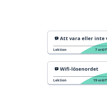
Att vara eller inte v
Lektion
7
ord/f
Wifi-lösenordet
Lektion
19
ord/f