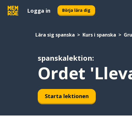
Logga in
Börja lära dig
Lära sig spanska
Kurs i spanska
Gr
spanskalektion:
Ordet 'Lleva
Starta lektionen