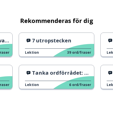
Rekommenderas för dig
ara
7 utropstecken
raser
Lektion
39
ord/fraser
Lek
Tanka ordförrådet: Nummer 3
raser
Lektion
6
ord/fraser
Lek