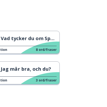
Vad tycker du om Spanien? 1
tion
8
ord/fraser
Jag mår bra, och du?
tion
3
ord/fraser