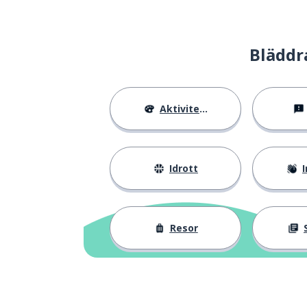
Bläddr
Aktiviteter
Idrott
I
Resor