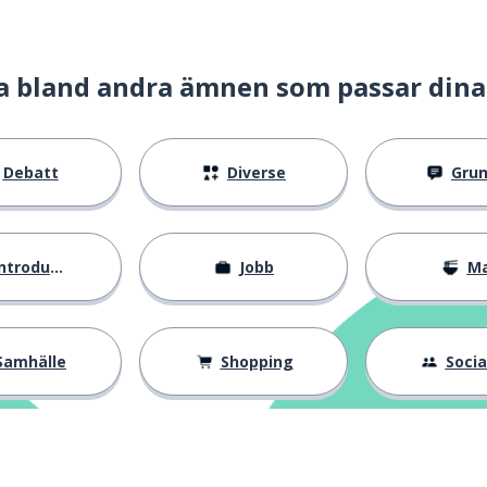
a bland andra ämnen som passar dina
Debatt
Diverse
Gru
ntroduktion
Jobb
M
Samhälle
Shopping
Social