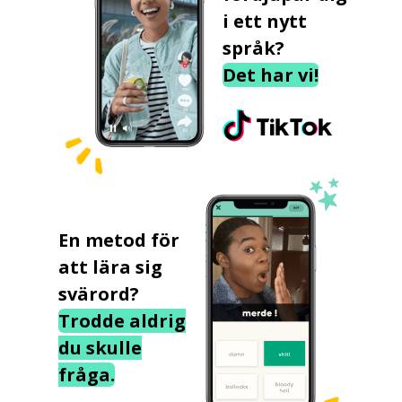
i ett nytt
språk?
Det har vi!
En metod för
att lära sig
svärord?
Trodde aldrig
du skulle
fråga.