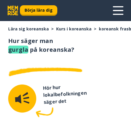
Börja lära dig
Lära sig koreanska
Kurs i koreanska
koreansk fras
Hur säger man
gurgla
på koreanska?
Hör hur
lokalbefolkningen
säger det