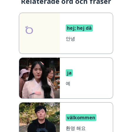
Relaterade ord och fraser
hej; hej då
안녕
ja
예
välkommen
환영 해요