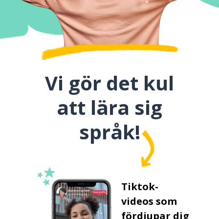
Vi gör det kul
att lära sig
språk!
Tiktok-
videos som
fördjupar dig