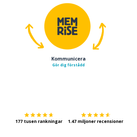
Kommunicera
Gör dig förstådd
Ladda ner på
App Store
Skaf
177 tusen rankningar
1.47 miljoner recensioner