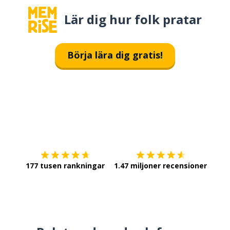
Lär dig hur folk pratar
Börja lära dig gratis!
Ladda ner på
App Store
Skaf
177 tusen rankningar
1.47 miljoner recensioner