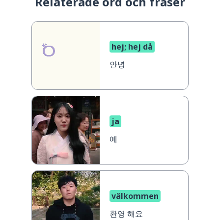
Relaterade ord och fraser
hej; hej då
안녕
ja
예
välkommen
환영 해요