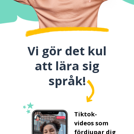
Vi gör det kul
att lära sig
språk!
Tiktok-
videos som
fördjupar dig