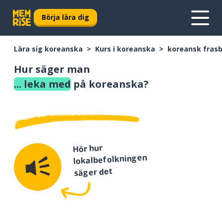
Börja lära dig
Lära sig koreanska
Kurs i koreanska
koreansk fras
Hur säger man
... leka med
på koreanska?
Hör hur
lokalbefolkningen
säger det