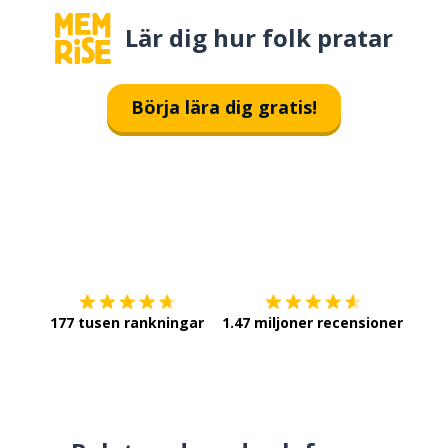
Lär dig hur folk pratar
Börja lära dig gratis!
Ladda ner på
App Store
Skaf
177 tusen rankningar
1.47 miljoner recensioner