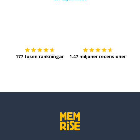
Ladda ner på
App Store
Skaf
177 tusen rankningar
1.47 miljoner recensioner