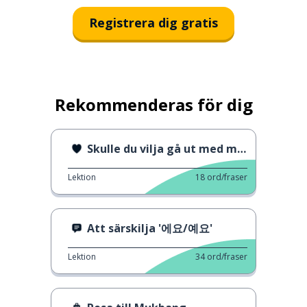
Registrera dig gratis
Rekommenderas för dig
Skulle du vilja gå ut med mig?
Lektion
18
ord/fraser
Att särskilja '에요/예요'
Lektion
34
ord/fraser