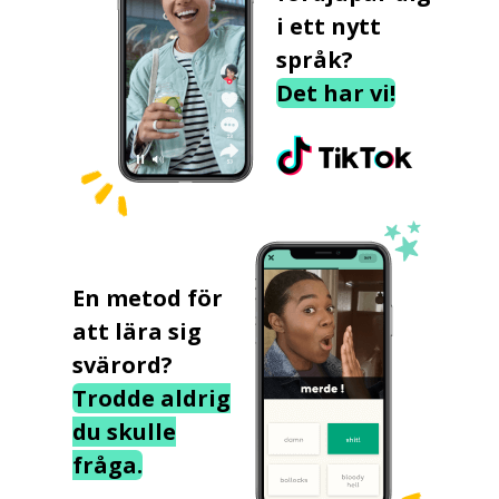
i ett nytt
språk?
Det har vi!
En metod för
att lära sig
svärord?
Trodde aldrig
du skulle
fråga.