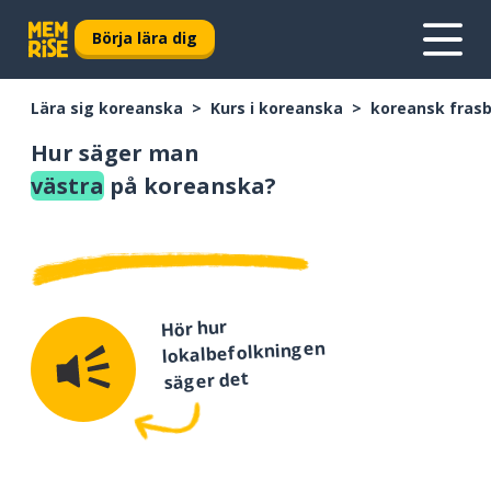
Börja lära dig
Lära sig koreanska
Kurs i koreanska
koreansk fras
Hur säger man
västra
på koreanska?
Hör hur
lokalbefolkningen
säger det