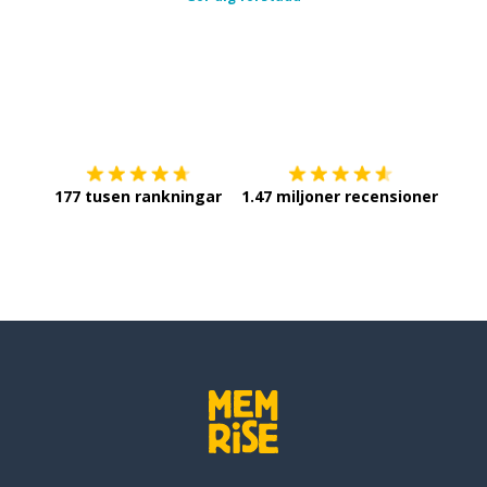
Ladda ner på
App Store
Skaf
177 tusen rankningar
1.47 miljoner recensioner