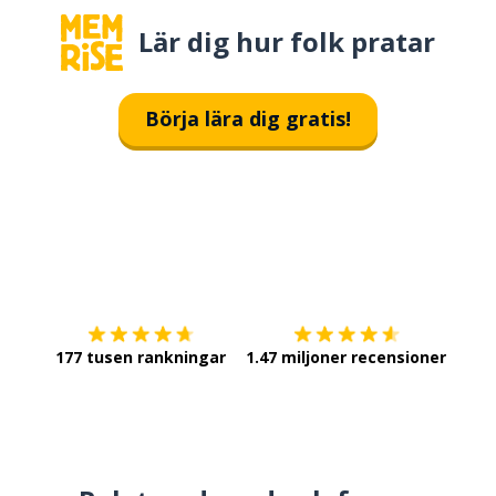
Lär dig hur folk pratar
Börja lära dig gratis!
Ladda ner på
App Store
Skaf
177 tusen rankningar
1.47 miljoner recensioner