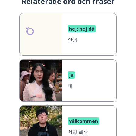
Relaterade ord och fraser
hej; hej då
안녕
ja
예
välkommen
환영 해요