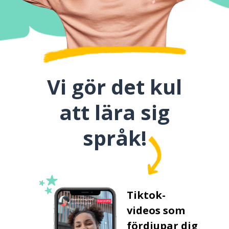
Vi gör det kul
att lära sig
språk!
Tiktok-
videos som
fördjupar dig