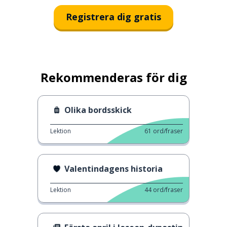
Registrera dig gratis
Rekommenderas för dig
Olika bordsskick
Lektion
61
ord/fraser
Valentindagens historia
Lektion
44
ord/fraser