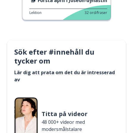
Första april i Joseon-dynastin
Lektion
32
ord/fraser
Sök efter #innehåll du
tycker om
Lär dig att prata om det du är intresserad
av
Titta på videor
48 000+ videor med
modersmålstalare