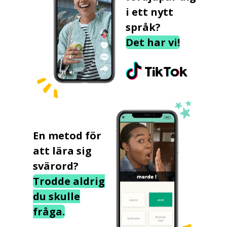
i ett nytt
språk?
Det har vi!
En metod för
att lära sig
svärord?
Trodde aldrig
du skulle
fråga.