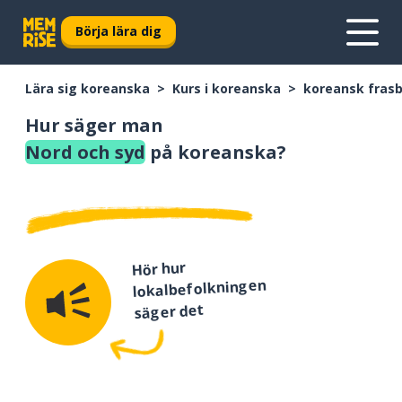
Börja lära dig
Lära sig koreanska
Kurs i koreanska
koreansk fras
Hur säger man
Nord och syd
på koreanska?
Hör hur
lokalbefolkningen
säger det