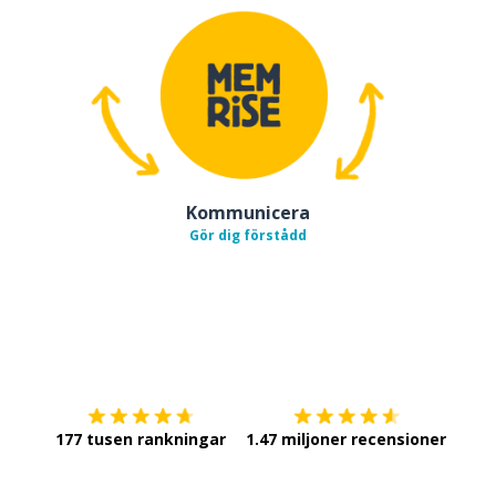
Kommunicera
Gör dig förstådd
Ladda ner på
App Store
Skaf
177 tusen rankningar
1.47 miljoner recensioner