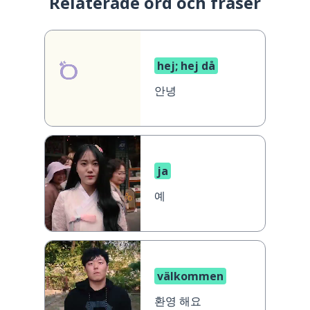
Relaterade ord och fraser
hej; hej då
안녕
ja
예
välkommen
환영 해요