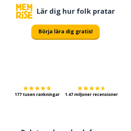
Lär dig hur folk pratar
Börja lära dig gratis!
Ladda ner på
App Store
Skaf
177 tusen rankningar
1.47 miljoner recensioner