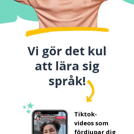
Vi gör det kul
att lära sig
språk!
Tiktok-
videos som
fördjupar dig