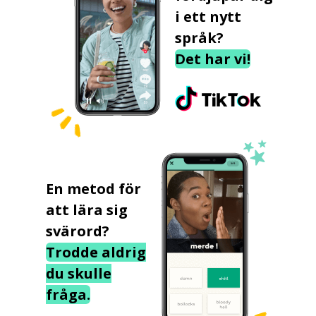
i ett nytt
språk?
Det har vi!
En metod för
att lära sig
svärord?
Trodde aldrig
du skulle
fråga.