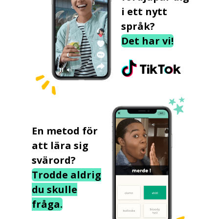
i ett nytt
språk?
Det har vi!
En metod för
att lära sig
svärord?
Trodde aldrig
du skulle
fråga.