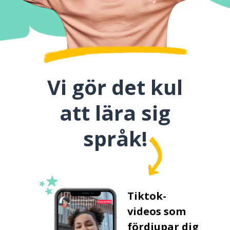
Vi gör det kul
att lära sig
språk!
Tiktok-
videos som
fördjupar dig