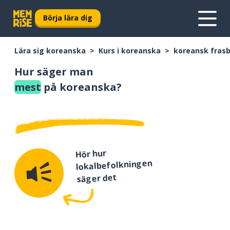
Börja lära dig
Lära sig koreanska
Kurs i koreanska
koreansk fras
Hur säger man
mest
på koreanska?
Hör hur
lokalbefolkningen
säger det