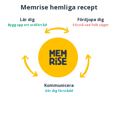
Memrise hemliga recept
Lär dig
Fördjupa dig
Bygg upp ett ordförråd
Förstå vad folk säger
Kommunicera
Gör dig förstådd
Ladda ner på
App Store
Skaf