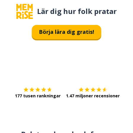
Lär dig hur folk pratar
Börja lära dig gratis!
Ladda ner på
App Store
Skaf
177 tusen rankningar
1.47 miljoner recensioner