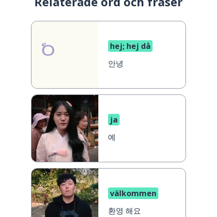
Relaterade ord och fraser
hej; hej då
안녕
ja
예
välkommen
환영 해요