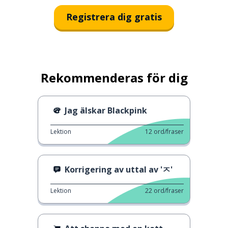
Registrera dig gratis
Rekommenderas för dig
Jag älskar Blackpink
Lektion
12
ord/fraser
Korrigering av uttal av 'ㅈ'
Lektion
22
ord/fraser