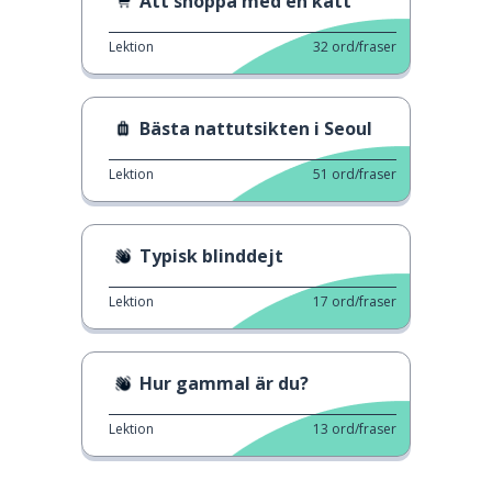
Att shoppa med en katt
Lektion
32
ord/fraser
Bästa nattutsikten i Seoul
Lektion
51
ord/fraser
Typisk blinddejt
Lektion
17
ord/fraser
Hur gammal är du?
Lektion
13
ord/fraser