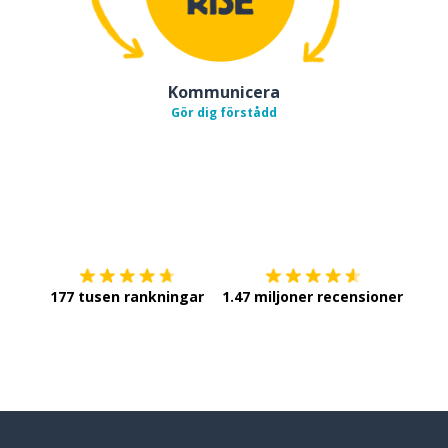
Kommunicera
Gör dig förstådd
Ladda ner på
App Store
Skaf
177 tusen rankningar
1.47 miljoner recensioner