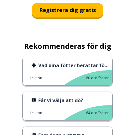
Registrera dig gratis
Rekommenderas för dig
Vad dina fötter berättar för dig
Lektion
60
ord/fraser
Får vi välja att dö?
Lektion
64
ord/fraser