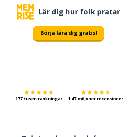
Lär dig hur folk pratar
Börja lära dig gratis!
Ladda ner på
App Store
Skaf
177 tusen rankningar
1.47 miljoner recensioner