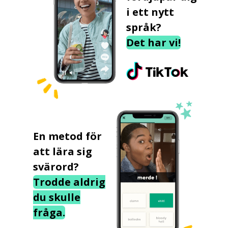
i ett nytt
språk?
Det har vi!
En metod för
att lära sig
svärord?
Trodde aldrig
du skulle
fråga.