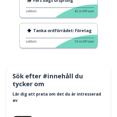
Fars dags ursprung
Lektion
42
ord/fraser
Tanka ordförrådet: Företag
Lektion
16
ord/fraser
Sök efter #innehåll du
tycker om
Lär dig att prata om det du är intresserad
av