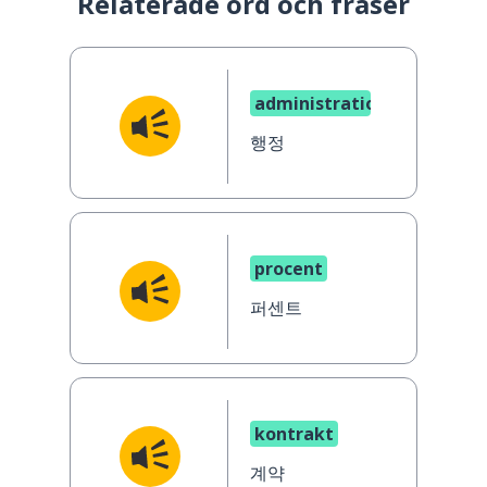
Relaterade ord och fraser
administration
행정
procent
퍼센트
kontrakt
계약