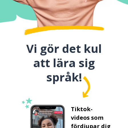
Vi gör det kul
att lära sig
språk!
Tiktok-
videos som
fördjupar dig