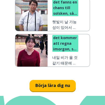
det fanns en
chans till
solsken, så
vi tog med
햇빛이 날 가능
solkräm
성이 있어서 우
리는 선탠로션
det kommer
을 가져왔어요
att regna
imorgon, så
de kommer
내일 비가 올 것
att behöva
같기 때문에 그
sina
들은 비옷이 필
regnrockar
요할 거예요
Börja lära dig nu