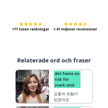
Ladda ner på
App Store
Skaf
177 tusen rankningar
1.47 miljoner recensioner
Relaterade ord och fraser
det fanns en
risk för
stark vind
강풍의 위험이
있었어요