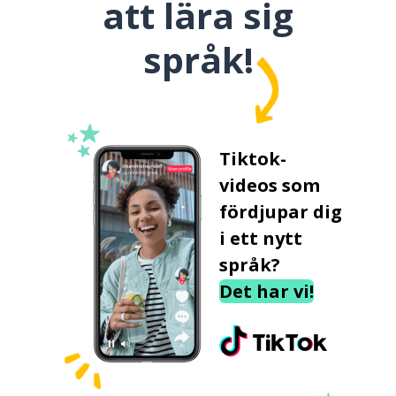
att lära sig
språk!
Tiktok-
videos som
fördjupar dig
i ett nytt
språk?
Det har vi!