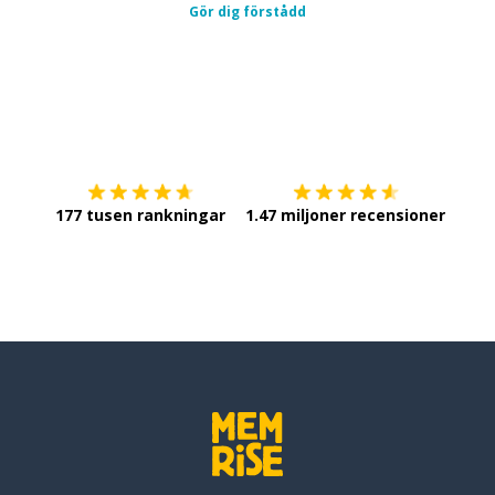
Gör dig förstådd
Ladda ner på
App Store
Skaf
177 tusen rankningar
1.47 miljoner recensioner