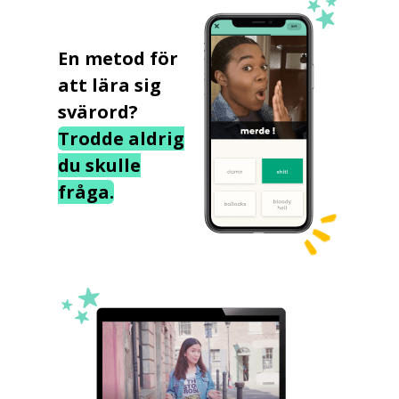
En metod för
att lära sig
svärord?
Trodde aldrig
du skulle
fråga.