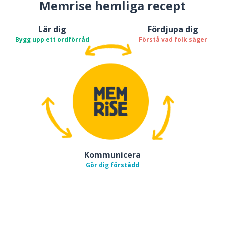
Memrise hemliga recept
Lär dig
Fördjupa dig
Bygg upp ett ordförråd
Förstå vad folk säger
Kommunicera
Gör dig förstådd
Ladda ner på
App Store
Skaf