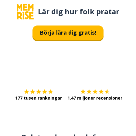
Lär dig hur folk pratar
Börja lära dig gratis!
Ladda ner på
App Store
Skaf
177 tusen rankningar
1.47 miljoner recensioner