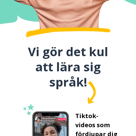
Vi gör det kul
att lära sig
språk!
Tiktok-
videos som
fördjupar dig