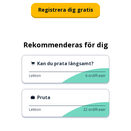
Registrera dig gratis
Rekommenderas för dig
Kan du prata långsamt?
Lektion
6
ord/fraser
Pruta
Lektion
22
ord/fraser