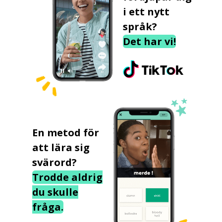
i ett nytt
språk?
Det har vi!
En metod för
att lära sig
svärord?
Trodde aldrig
du skulle
fråga.