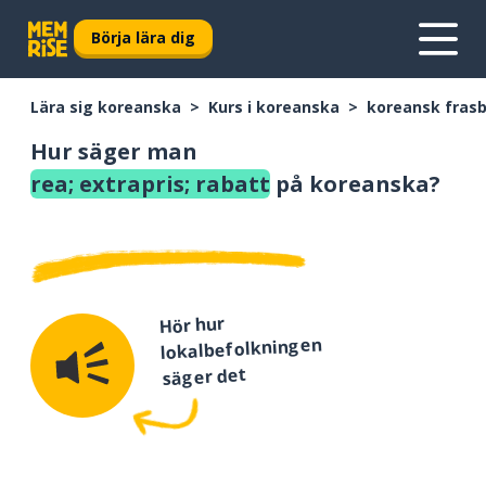
Börja lära dig
Lära sig koreanska
Kurs i koreanska
koreansk fras
Hur säger man
rea; extrapris; rabatt
på koreanska?
Hör hur
lokalbefolkningen
säger det