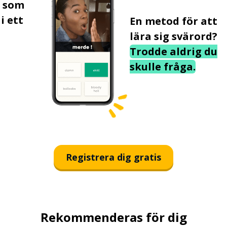
s som
i ett
En metod för att
lära sig svärord?
Trodde aldrig du
skulle fråga.
Registrera dig gratis
Rekommenderas för dig