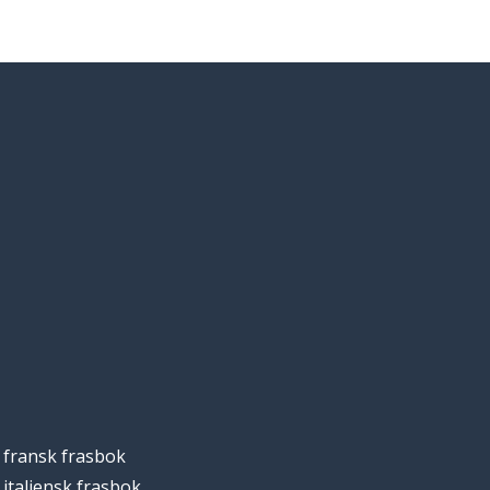
fransk frasbok
italiensk frasbok