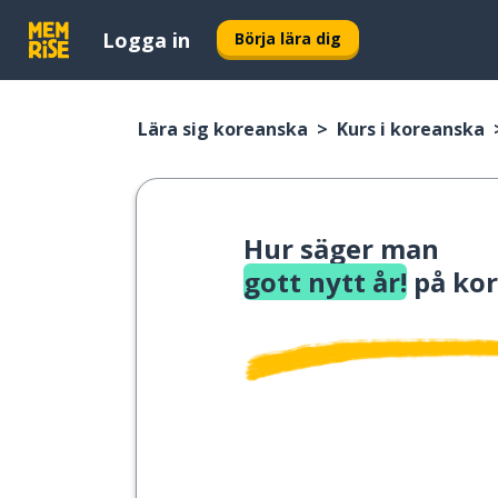
Logga in
Börja lära dig
Lära sig koreanska
Kurs i koreanska
Hur säger man
gott nytt år!
på ko