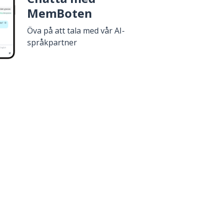
MemBoten
Öva på att tala med vår AI-
språkpartner
affa den på
Google Play