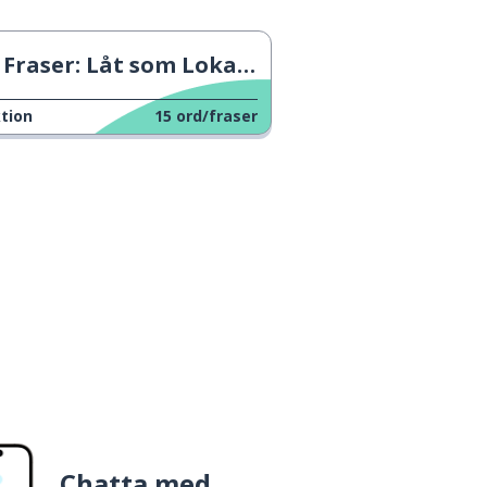
Fraser: Låt som Lokalbefolkningen 1
tion
15
ord/fraser
Chatta med