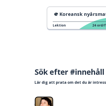
Koreansk nyårsma
Lektion
24
ord/f
Sök efter #innehåll
Lär dig att prata om det du är intres