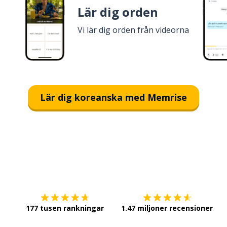
Lär dig orden
Vi lär dig orden från videorna
Lär dig koreanska med Memrise
Ladda ner på
App Store
Sk
177 tusen rankningar
1.47 miljoner recensioner