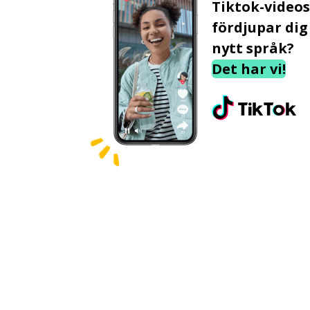
Tiktok-video
fördjupar dig 
nytt språk?
Det har vi!