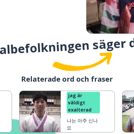
albefolkningen säger 
Relaterade ord och fraser
jag är
väldigt
exalterad
나는 아주 신나
요