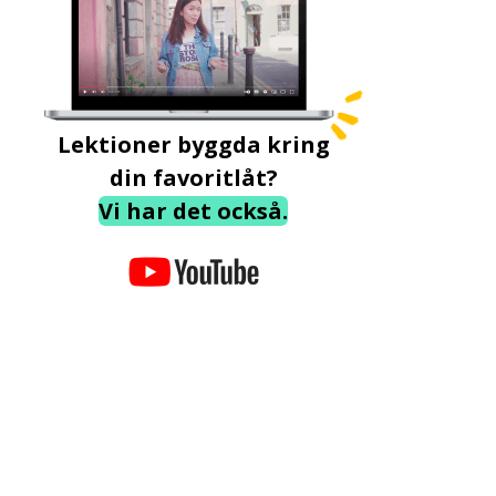
Lektioner byggda kring
din favoritlåt?
Vi har det också.