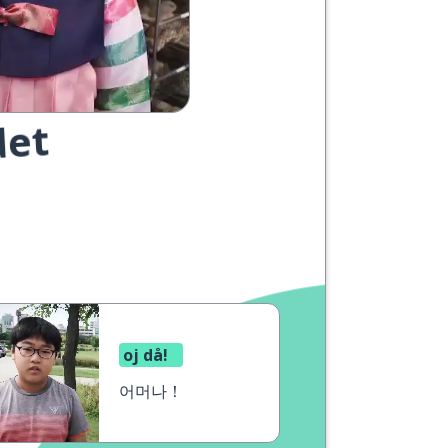
det
oj då!
어머나！