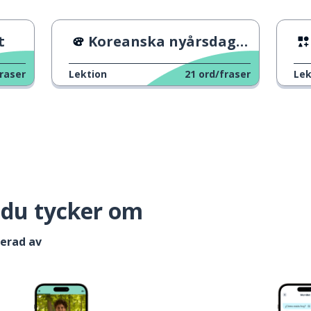
t
Koreanska nyårsdagen
raser
Lektion
21
ord/fraser
Lek
 du tycker om
serad av